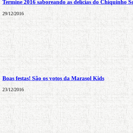
Termine 2016 saboreando as delícias do Chiquinho S
29/12/2016
Boas festas! São os votos da Marasol Kids
23/12/2016