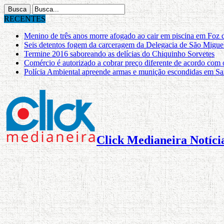
RECENTES
Menino de três anos morre afogado ao cair em piscina em Foz 
Seis detentos fogem da carceragem da Delegacia de São Migue
Termine 2016 saboreando as delícias do Chiquinho Sorvetes
Comércio é autorizado a cobrar preço diferente de acordo com
Polícia Ambiental apreende armas e munição escondidas em Sa
Click Medianeira Notícia