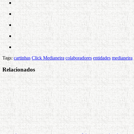
Tags:
cartinhas
Click Medianeira
colaboradores
entidades
medianeira
Relacionados