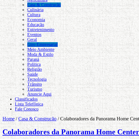
Casa & Construção
Culinária
Cultura
Economia
Educação
Entretenimento
Eventos
Geral
Giro Empresarial
Meio Ambiente
Moda & Estilo
Paraná
Política
Religião
Saúde
Tecnologia
Trânsito
Turismo
Anuncie Aqui
Classificados
Lista Telefônica
Fale Conosco
Home
/
Casa & Construção
/
Colaboradores da Panorama Home Center
Colaboradores da Panorama Home Center 