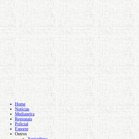
Home
Notícias
Medianeira
Regionais
Policial
Esporte
Outros
Agricultura