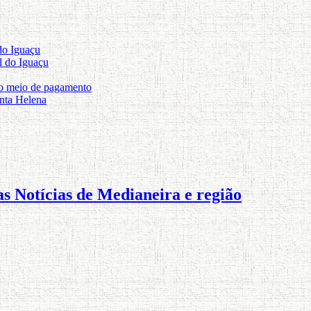
do Iguaçu
l do Iguaçu
 o meio de pagamento
nta Helena
s Notícias de Medianeira e região