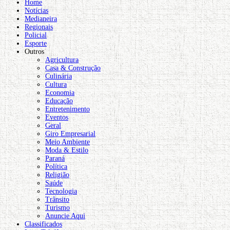
Home
Notícias
Medianeira
Regionais
Policial
Esporte
Outros
Agricultura
Casa & Construção
Culinária
Cultura
Economia
Educação
Entretenimento
Eventos
Geral
Giro Empresarial
Meio Ambiente
Moda & Estilo
Paraná
Política
Religião
Saúde
Tecnologia
Trânsito
Turismo
Anuncie Aqui
Classificados