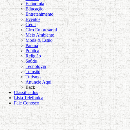
Economia
Educação
Entretenimento
Eventos
Geral
Giro Empresarial
Meio Ambiente
Moda & Estilo
Paraná
Política
Religião
Saúde
Tecnologia
Trânsito
Turismo
Anuncie Aqui
Back
Classificados
Lista Telefônica
Fale Conosco