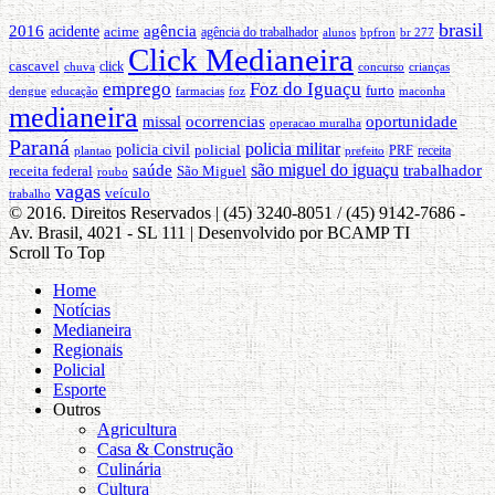
brasil
2016
agência
acidente
acime
agência do trabalhador
alunos
bpfron
br 277
Click Medianeira
cascavel
click
concurso
crianças
chuva
emprego
Foz do Iguaçu
furto
dengue
educação
foz
farmacias
maconha
medianeira
ocorrencias
oportunidade
missal
operacao muralha
Paraná
policia militar
policia civil
policial
PRF
prefeito
receita
plantao
são miguel do iguaçu
saúde
trabalhador
receita federal
São Miguel
roubo
vagas
veículo
trabalho
© 2016. Direitos Reservados | (45) 3240-8051 / (45) 9142-7686 -
Av. Brasil, 4021 - SL 111 | Desenvolvido por BCAMP TI
Scroll To Top
Home
Notícias
Medianeira
Regionais
Policial
Esporte
Outros
Agricultura
Casa & Construção
Culinária
Cultura