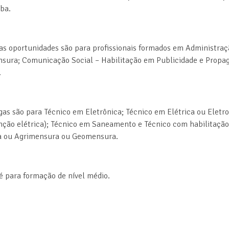
iba.
o, as oportunidades são para profissionais formados em Administr
nsura; Comunicação Social – Habilitação em Publicidade e Prop
.
agas são para Técnico em Eletrônica; Técnico em Elétrica ou Elet
ão elétrica); Técnico em Saneamento e Técnico com habilitação p
ia ou Agrimensura ou Geomensura.
 é para formação de nível médio.