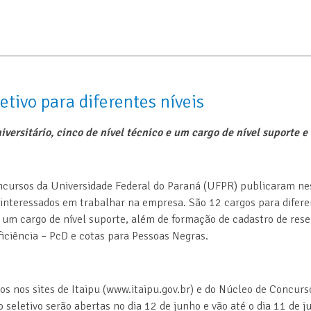
etivo para diferentes níveis
niversitário, cinco de nível técnico e um cargo de nível suporte 
ncursos da Universidade Federal do Paraná (UFPR) publicaram nest
 interessados em trabalhar na empresa. São 12 cargos para diferent
 e um cargo de nível suporte, além de formação de cadastro de re
iciência – PcD e cotas para Pessoas Negras.
dos nos sites de Itaipu (www.itaipu.gov.br) e do Núcleo de Concur
 seletivo serão abertas no dia 12 de junho e vão até o dia 11 de j