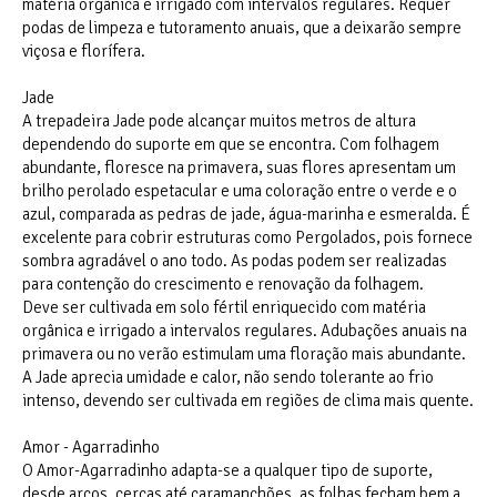
matéria orgânica e irrigado com intervalos regulares. Requer
podas de limpeza e tutoramento anuais, que a deixarão sempre
viçosa e florífera.
Jade
A trepadeira Jade pode alcançar muitos metros de altura
dependendo do suporte em que se encontra. Com folhagem
abundante, floresce na primavera, suas flores apresentam um
brilho perolado espetacular e uma coloração entre o verde e o
azul, comparada as pedras de jade, água-marinha e esmeralda. É
excelente para cobrir estruturas como Pergolados, pois fornece
sombra agradável o ano todo. As podas podem ser realizadas
para contenção do crescimento e renovação da folhagem.
Deve ser cultivada em solo fértil enriquecido com matéria
orgânica e irrigado a intervalos regulares. Adubações anuais na
primavera ou no verão estimulam uma floração mais abundante.
A Jade aprecia umidade e calor, não sendo tolerante ao frio
intenso, devendo ser cultivada em regiões de clima mais quente.
Amor - Agarradinho
O Amor-Agarradinho adapta-se a qualquer tipo de suporte,
desde arcos, cercas até caramanchões, as folhas fecham bem a