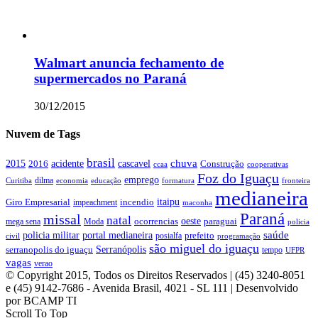
Walmart anuncia fechamento de
supermercados no Paraná
30/12/2015
Nuvem de Tags
brasil
chuva
acidente
2015
2016
cascavel
Construção
ccaa
cooperativas
Foz do Iguaçu
emprego
dilma
Curitiba
economia
educação
formatura
fronteira
medianeira
itaipu
Giro Empresarial
incendio
impeachment
maconha
Paraná
missal
natal
oeste
ocorrencias
paraguai
mega sena
Moda
policia
saúde
policia militar
portal medianeira
prefeito
posialfa
civil
programação
são miguel do iguaçu
Serranópolis
serranopolis do iguaçu
tempo
UFPR
vagas
verao
© Copyright 2015, Todos os Direitos Reservados | (45) 3240-8051
e (45) 9142-7686 - Avenida Brasil, 4021 - SL 111 | Desenvolvido
por BCAMP TI
Scroll To Top