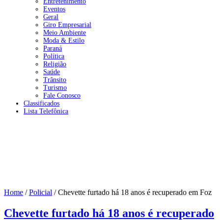
Entretenimento
Eventos
Geral
Giro Empresarial
Meio Ambiente
Moda & Estilo
Paraná
Política
Religião
Saúde
Trânsito
Turismo
Fale Conosco
Classificados
Lista Telefônica
Home
/
Policial
/
Chevette furtado há 18 anos é recuperado em Foz
Chevette furtado há 18 anos é recuperado