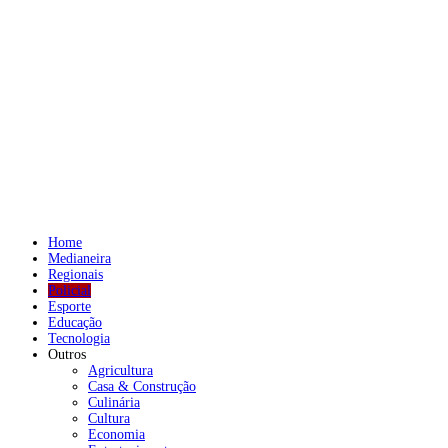
Home
Medianeira
Regionais
Policial
Esporte
Educação
Tecnologia
Outros
Agricultura
Casa & Construção
Culinária
Cultura
Economia