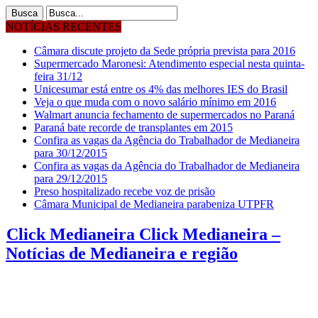
NOTÍCIAS RECENTES
Câmara discute projeto da Sede própria prevista para 2016
Supermercado Maronesi: Atendimento especial nesta quinta-
feira 31/12
Unicesumar está entre os 4% das melhores IES do Brasil
Veja o que muda com o novo salário mínimo em 2016
Walmart anuncia fechamento de supermercados no Paraná
Paraná bate recorde de transplantes em 2015
Confira as vagas da Agência do Trabalhador de Medianeira
para 30/12/2015
Confira as vagas da Agência do Trabalhador de Medianeira
para 29/12/2015
Preso hospitalizado recebe voz de prisão
Câmara Municipal de Medianeira parabeniza UTPFR
Click Medianeira Click Medianeira –
Notícias de Medianeira e região