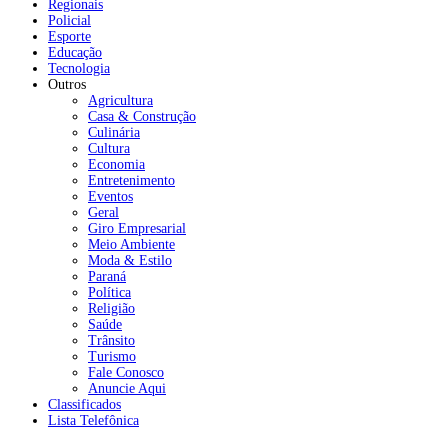
Regionais
Policial
Esporte
Educação
Tecnologia
Outros
Agricultura
Casa & Construção
Culinária
Cultura
Economia
Entretenimento
Eventos
Geral
Giro Empresarial
Meio Ambiente
Moda & Estilo
Paraná
Política
Religião
Saúde
Trânsito
Turismo
Fale Conosco
Anuncie Aqui
Classificados
Lista Telefônica