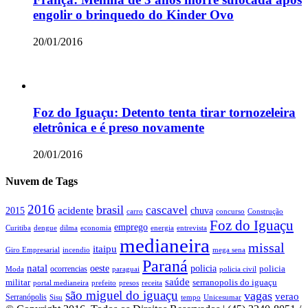
engolir o brinquedo do Kinder Ovo
20/01/2016
Foz do Iguaçu: Detento tenta tirar tornozeleira
eletrônica e é preso novamente
20/01/2016
Nuvem de Tags
2016
brasil
cascavel
acidente
2015
chuva
concurso
carro
Construção
Foz do Iguaçu
emprego
Curitiba
dengue
dilma
economia
energia
entrevista
medianeira
missal
itaipu
mega sena
Giro Empresarial
incendio
Paraná
natal
oeste
policia
policia
ocorrencias
Moda
paraguai
policia civil
saúde
militar
serranopolis do iguaçu
portal medianeira
prefeito
presos
receita
são miguel do iguaçu
vagas
verao
Serranópolis
Sisu
tempo
Unicesumar