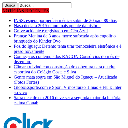
NOTÍCIAS RECENTES
INSS: espera por perícia médica subiu de 20 para 89 dias
Nasa declara 2015 o ano mais quente da história
Grave acidente é registrado em Céu Azul
França: Menina de 3 anos morre sufocada após engolir o
brinquedo do Kinder Ovo
Foz do Iguaçu: Detento tenta tirar tornozeleira eletrônica e é
preso novamente
Conheça os contemplados RACON Consórcios do mês de
dezembro
Câmara reivindicou construção de cobertura para quadra
esportiva do Colégio Costa e Silva
Genro mata sogra em São Miguel do Iguaçu – Atualizada
(Fotos Fortes)
GloboEsporte.com e SporTV mostrarão Timão e Flu x Inter
ao vivo
Safra de café em 2016 deve ser a segunda maior da história,
estima Conab