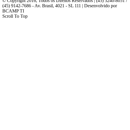
© Copyright 2016, Todos os Direitos Reservados | (45) 3240-8051 /
(45) 9142-7686 - Av. Brasil, 4021 - SL 111 | Desenvolvido por
BCAMP TI
Scroll To Top