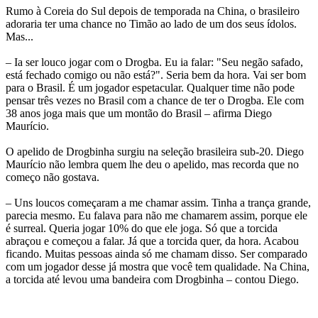
Rumo à Coreia do Sul depois de temporada na China, o brasileiro
adoraria ter uma chance no Timão ao lado de um dos seus ídolos.
Mas...
– Ia ser louco jogar com o Drogba. Eu ia falar: "Seu negão safado,
está fechado comigo ou não está?". Seria bem da hora. Vai ser bom
para o Brasil. É um jogador espetacular. Qualquer time não pode
pensar três vezes no Brasil com a chance de ter o Drogba. Ele com
38 anos joga mais que um montão do Brasil – afirma Diego
Maurício.
O apelido de Drogbinha surgiu na seleção brasileira sub-20. Diego
Maurício não lembra quem lhe deu o apelido, mas recorda que no
começo não gostava.
– Uns loucos começaram a me chamar assim. Tinha a trança grande,
parecia mesmo. Eu falava para não me chamarem assim, porque ele
é surreal. Queria jogar 10% do que ele joga. Só que a torcida
abraçou e começou a falar. Já que a torcida quer, da hora. Acabou
ficando. Muitas pessoas ainda só me chamam disso. Ser comparado
com um jogador desse já mostra que você tem qualidade. Na China,
a torcida até levou uma bandeira com Drogbinha – contou Diego.