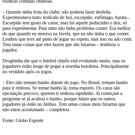
exóticas comidas chinesas.
– Quando tinha festa do clube, não poderia fazer desfeita.
Experimentava tudo: testículo de boi, escorpião, estômago, barata...
Escorpião tem gosto de carne, mas foi aquele pedacinho e deu, só
para experimentar. Para mim não tinha problema comer. Era melhor
do que quando eu morava na favela, que eu não tinha o que comer.
Lembro que teve até pinto de jegue no espeto, mas isso eu não comi.
Tem umas coisas que eles fazem que são bizarras – lembrou o
jogador.
Drogbinha diz que o futebol chinês está evoluindo muito, mas os
jogadores estão longe de pegar a resenha brasileira. Principalmente
no vestiário após os jogos.
– Eles não tomam banho depois do jogo. No Brasil, tomam banho
para ir embora. Se tomar banho lá, toma esporro. Os caras são
ejaculação precoce, querem ir embora rapidinho. Já começam a
perguntar se já acabou o banho, porque falam que os outros
jogadores já estão no ônibus. Tem umas coisas meio bizarras que
não estou acostumado – completou.
Fonte: Globo Esporte