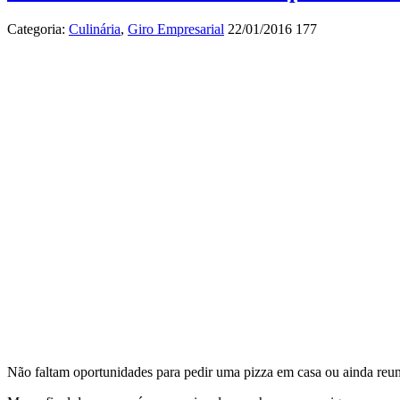
Categoria:
Culinária
,
Giro Empresarial
22/01/2016
177
Não faltam oportunidades para pedir uma pizza em casa ou ainda reunir