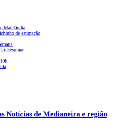
em Matelândia
bichinho de estimação
 semana
a Unicesumar
s10h
mada
s Notícias de Medianeira e região