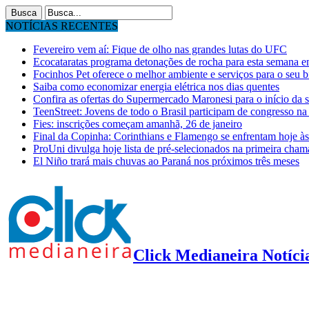
NOTÍCIAS RECENTES
Fevereiro vem aí: Fique de olho nas grandes lutas do UFC
Ecocataratas programa detonações de rocha para esta semana 
Focinhos Pet oferece o melhor ambiente e serviços para o seu 
Saiba como economizar energia elétrica nos dias quentes
Confira as ofertas do Supermercado Maronesi para o início da
TeenStreet: Jovens de todo o Brasil participam de congresso n
Fies: inscrições começam amanhã, 26 de janeiro
Final da Copinha: Corinthians e Flamengo se enfrentam hoje à
ProUni divulga hoje lista de pré-selecionados na primeira cha
El Niño trará mais chuvas ao Paraná nos próximos três meses
Click Medianeira Notícia