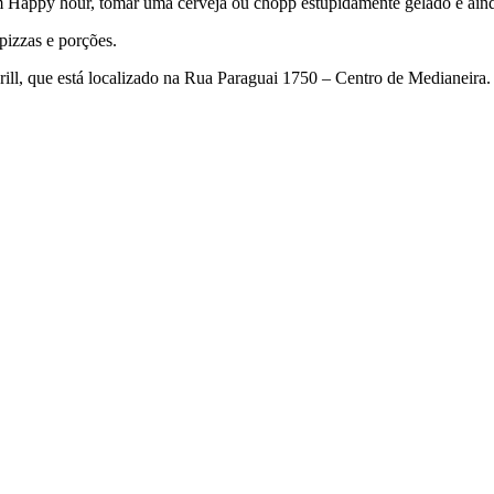
m Happy hour, tomar uma cerveja ou chopp estupidamente gelado e aind
pizzas e porções.
ill, que está localizado na Rua Paraguai 1750 – Centro de Medianeira.