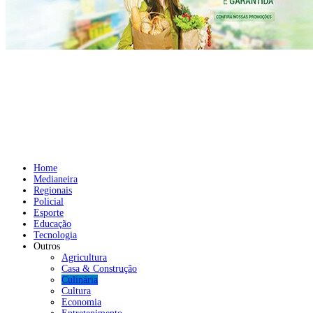
Home
Medianeira
Regionais
Policial
Esporte
Educação
Tecnologia
Outros
Agricultura
Casa & Construção
Culinária
Cultura
Economia