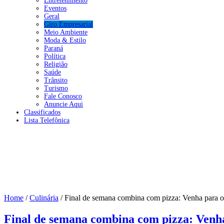
Entretenimento
Eventos
Geral
Giro Empresarial
Meio Ambiente
Moda & Estilo
Paraná
Política
Religião
Saúde
Trânsito
Turismo
Fale Conosco
Anuncie Aqui
Classificados
Lista Telefônica
Home
/
Culinária
/
Final de semana combina com pizza: Venha para o
Final de semana combina com pizza: Venha