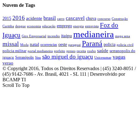
Nuvem de Tags
2016
brasil
cascavel
acidente
2015
chuva
concurso
carro
Construção
Foz do
emprego
Curitiba
dengue
economia
educação
energia
entrevista
medianeira
Iguaçu
itaipu
mega sena
Giro Empresarial
incendio
Paraná
missal
natal
oeste
policia
ocorrencias
Moda
paraguai
policia civil
saúde
policia militar
serranopolis do
portal medianeira
prefeito
presos
receita
roubo
são miguel do iguaçu
vagas
iguaçu
Serranópolis
Sisu
Unicesumar
verao
© Copyright 2016, Todos os Direitos Reservados | (45) 3240-8051 /
(45) 9142-7686 - Av. Brasil, 4021 - SL 111 | Desenvolvido por
BCAMP TI
Scroll To Top