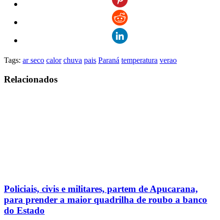
Tags:
ar seco
calor
chuva
pais
Paraná
temperatura
verao
Relacionados
Policiais, civis e militares, partem de Apucarana,
para prender a maior quadrilha de roubo a banco
do Estado