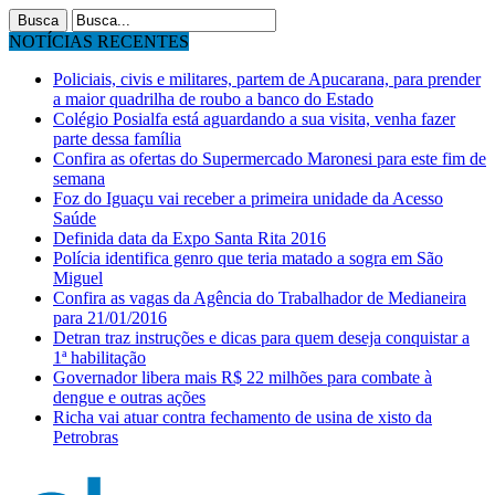
NOTÍCIAS RECENTES
Policiais, civis e militares, partem de Apucarana, para prender
a maior quadrilha de roubo a banco do Estado
Colégio Posialfa está aguardando a sua visita, venha fazer
parte dessa família
Confira as ofertas do Supermercado Maronesi para este fim de
semana
Foz do Iguaçu vai receber a primeira unidade da Acesso
Saúde
Definida data da Expo Santa Rita 2016
Polícia identifica genro que teria matado a sogra em São
Miguel
Confira as vagas da Agência do Trabalhador de Medianeira
para 21/01/2016
Detran traz instruções e dicas para quem deseja conquistar a
1ª habilitação
Governador libera mais R$ 22 milhões para combate à
dengue e outras ações
Richa vai atuar contra fechamento de usina de xisto da
Petrobras