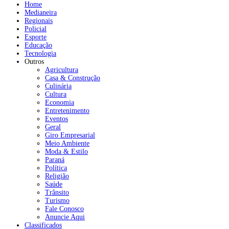
Home
Medianeira
Regionais
Policial
Esporte
Educação
Tecnologia
Outros
Agricultura
Casa & Construção
Culinária
Cultura
Economia
Entretenimento
Eventos
Geral
Giro Empresarial
Meio Ambiente
Moda & Estilo
Paraná
Política
Religião
Saúde
Trânsito
Turismo
Fale Conosco
Anuncie Aqui
Classificados