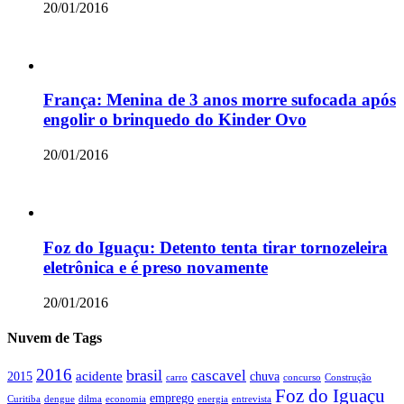
20/01/2016
França: Menina de 3 anos morre sufocada após
engolir o brinquedo do Kinder Ovo
20/01/2016
Foz do Iguaçu: Detento tenta tirar tornozeleira
eletrônica e é preso novamente
20/01/2016
Nuvem de Tags
2016
brasil
cascavel
acidente
2015
chuva
concurso
carro
Construção
Foz do Iguaçu
emprego
Curitiba
dengue
dilma
economia
energia
entrevista