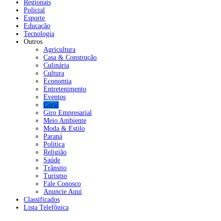
Regionais
Policial
Esporte
Educação
Tecnologia
Outros
Agricultura
Casa & Construção
Culinária
Cultura
Economia
Entretenimento
Eventos
Geral
Giro Empresarial
Meio Ambiente
Moda & Estilo
Paraná
Política
Religião
Saúde
Trânsito
Turismo
Fale Conosco
Anuncie Aqui
Classificados
Lista Telefônica