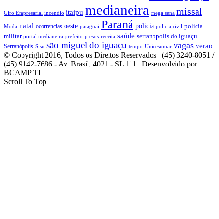
medianeira
missal
itaipu
mega sena
Giro Empresarial
incendio
Paraná
natal
oeste
policia
policia
ocorrencias
Moda
paraguai
policia civil
saúde
militar
serranopolis do iguaçu
portal medianeira
prefeito
presos
receita
são miguel do iguaçu
vagas
verao
Serranópolis
Sisu
tempo
Unicesumar
© Copyright 2016, Todos os Direitos Reservados | (45) 3240-8051 /
(45) 9142-7686 - Av. Brasil, 4021 - SL 111 | Desenvolvido por
BCAMP TI
Scroll To Top