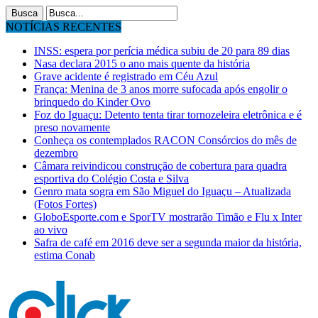
NOTÍCIAS RECENTES
INSS: espera por perícia médica subiu de 20 para 89 dias
Nasa declara 2015 o ano mais quente da história
Grave acidente é registrado em Céu Azul
França: Menina de 3 anos morre sufocada após engolir o
brinquedo do Kinder Ovo
Foz do Iguaçu: Detento tenta tirar tornozeleira eletrônica e é
preso novamente
Conheça os contemplados RACON Consórcios do mês de
dezembro
Câmara reivindicou construção de cobertura para quadra
esportiva do Colégio Costa e Silva
Genro mata sogra em São Miguel do Iguaçu – Atualizada
(Fotos Fortes)
GloboEsporte.com e SporTV mostrarão Timão e Flu x Inter
ao vivo
Safra de café em 2016 deve ser a segunda maior da história,
estima Conab