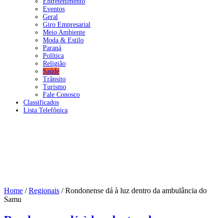
Entretenimento
Eventos
Geral
Giro Empresarial
Meio Ambiente
Moda & Estilo
Paraná
Política
Religião
Saúde
Trânsito
Turismo
Fale Conosco
Classificados
Lista Telefônica
Home
/
Regionais
/
Rondonense dá à luz dentro da ambulância do
Samu