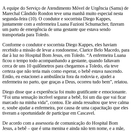
A equipe do Serviço de Atendimento Móvel de Urgência (Samu) de
Marechal Cândido Rondon teve uma manhã muito especial nesta
segunda-feira (10). O condutor e socorrista Diego Kappes,
juntamente com a enfermeira Luana Fazioni Schumacher, fizeram
um parto de emergência de uma gestante que estava sendo
transportada para Toledo.
Conforme o condutor e socorrista Diego Kappes, eles haviam
recebido a missão de levar a rondonense, Clarice Belo Macedo, para
dar à luz no Hospital Bom Jesus, em Toledo. “A enfermeira Luana
ficou o tempo todo acompanhando a gestante, quando faltavam
cerca de uns 10 quilômetros para chegarmos a Toledo, ela teve
certeza que não teria mais como esperar, o bebê estava nascendo.
Então, eu estacionei a ambulância fora da rodovia e, ajudei a
enfermeira no parto, que graças a Deus, ocorreu tudo bem”, relatou.
Diego disse que a experiência foi muito gratificante e emocionante.
“Foi uma sensação incrível segurar a bebê, foi um dia que vai ficar
marcado na minha vida”, contou. Ele ainda ressaltou que teve calma
e, soube ajudar a enfermeira, por causa de uma capacitação que eles
tiveram a oportunidade de participar em Cascavel.
De acordo com a assessoria de comunicação do Hospital Bom
Jesus, a bebê – que é uma menina e ainda não tem nome, e a mãe,