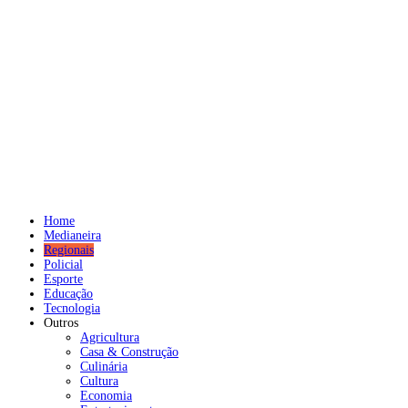
Home
Medianeira
Regionais
Policial
Esporte
Educação
Tecnologia
Outros
Agricultura
Casa & Construção
Culinária
Cultura
Economia