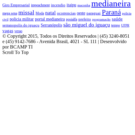
medianeira
itaipu
Giro Empresarial
incendio
impeachment
maconha
Paraná
missal
natal
oeste
ocorrencias
paraguai
mega sena
Moda
policia
saúde
policia militar
portal medianeira
prefeito
posialfa
civil
programação
são miguel do iguaçu
Serranópolis
serranopolis do iguaçu
tempo
UFPR
vagas
verao
© Copyright 2015, Todos os Direitos Reservados | (45) 3240-8051
e (45) 9142-7686 - Avenida Brasil, 4021 - SL 111 | Desenvolvido
por BCAMP TI
Scroll To Top