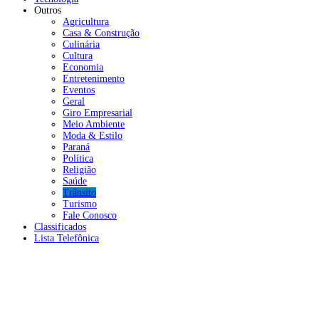
Outros
Agricultura
Casa & Construção
Culinária
Cultura
Economia
Entretenimento
Eventos
Geral
Giro Empresarial
Meio Ambiente
Moda & Estilo
Paraná
Política
Religião
Saúde
Trânsito
Turismo
Fale Conosco
Classificados
Lista Telefônica