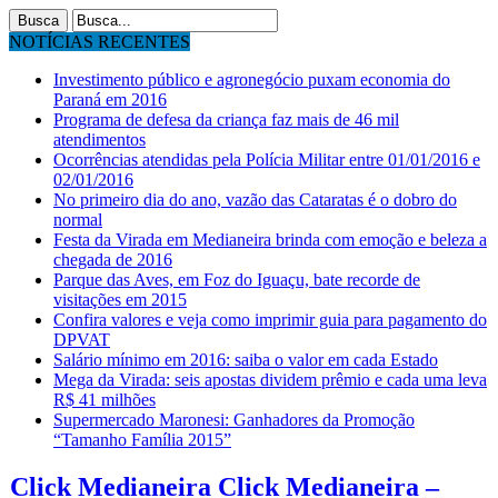
NOTÍCIAS RECENTES
Investimento público e agronegócio puxam economia do
Paraná em 2016
Programa de defesa da criança faz mais de 46 mil
atendimentos
Ocorrências atendidas pela Polícia Militar entre 01/01/2016 e
02/01/2016
No primeiro dia do ano, vazão das Cataratas é o dobro do
normal
Festa da Virada em Medianeira brinda com emoção e beleza a
chegada de 2016
Parque das Aves, em Foz do Iguaçu, bate recorde de
visitações em 2015
Confira valores e veja como imprimir guia para pagamento do
DPVAT
Salário mínimo em 2016: saiba o valor em cada Estado
Mega da Virada: seis apostas dividem prêmio e cada uma leva
R$ 41 milhões
Supermercado Maronesi: Ganhadores da Promoção
“Tamanho Família 2015”
Click Medianeira Click Medianeira –