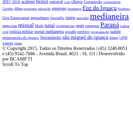
brasil
chuva
acidente
2015
2016
cascavel
Construção
ccaa
cooperativas
Foz do Iguaçu
emprego
dilma
Curitiba
economia
educação
formatura
fronteira
medianeira
itaipu
Giro Empresarial
incendio
impeachment
maconha
Paraná
missal
natal
oeste
ocorrencias
paraguai
mega sena
Moda
policia
saúde
policia militar
portal medianeira
prefeito
posialfa
civil
programação
são miguel do iguaçu
Serranópolis
serranopolis do iguaçu
tempo
UFPR
vagas
verao
© Copyright 2015, Todos os Direitos Reservados | (45) 3240-8051
e (45) 9142-7686 - Avenida Brasil, 4021 - SL 111 | Desenvolvido
por BCAMP TI
Scroll To Top