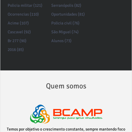
Policia militar (121)
Serranópolis (82)
Ocorrencias (110)
Oportunidades (81)
Acime (107)
Policia civil (76)
Cascavel (92)
São Miguel (74)
Br 277 (90)
Alunos (73)
2016 (85)
Quem somos
Temos por objetivo o crescimento constante, sempre mantendo foco