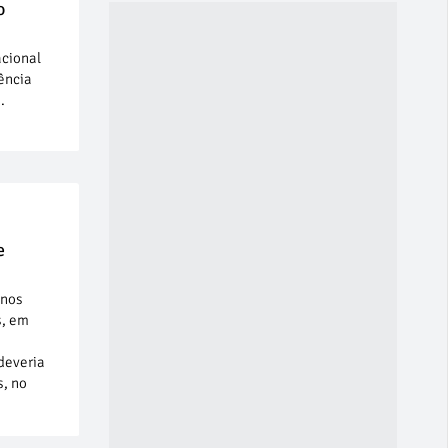
o
acional
ência
.
e
 nos
s, em
 deveria
s, no