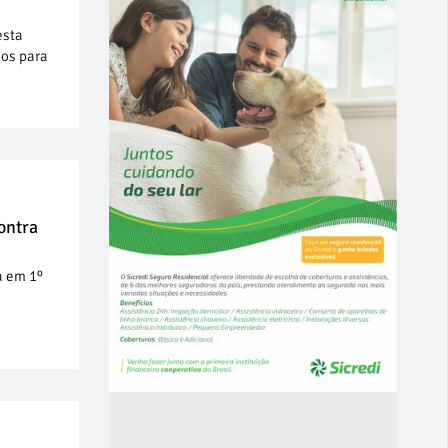
esta
ios para
ontra
a em 1º