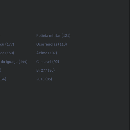
)
Policia militar (121)
açu (177)
Ocorrencias (110)
de (150)
Acime (107)
 do iguaçu (144)
Cascavel (92)
)
Br 277 (90)
134)
2016 (85)