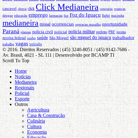
Click Medianeira
cascavel
click
concurso
crianças
chuva
emprego
Foz do Iguaçu
furto
dengue
educação
farmacias
foz
maconha
medianeira
ocorrencias
oportunidade
missal
operacao muralha
Paraná
policia militar
policia civil
policial
PRF
plantao
prefeito
receita
são miguel do iguaçu
saúde
trabalhador
São Miguel
receita federal
roubo
vagas
veículo
trabalho
© 2016. Direitos Reservados | (45) 3240-8051 / (45) 9142-7686 -
Av. Brasil, 4021 - SL 111 | Desenvolvido por BCAMP TI
Scroll To Top
Home
Notícias
Medianeira
Regionais
Policial
Esporte
Outros
Agricultura
Casa & Construção
Culinária
Cultura
Economia
Educação