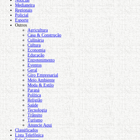
Notícias
Medianeira
Regionais
Policial
Esporte
Outros
Agricultura
Casa & Construção
Culinária
Cultura
Economia
Educação
Entretenimento
Eventos
Geral
Giro Empresarial
Meio Ambiente
Moda & Estilo
Paraná
Política
Religião
Saúde
Tecnologia
Trânsito
Turismo
Anuncie Aqui
Classificados
Lista Telefônica