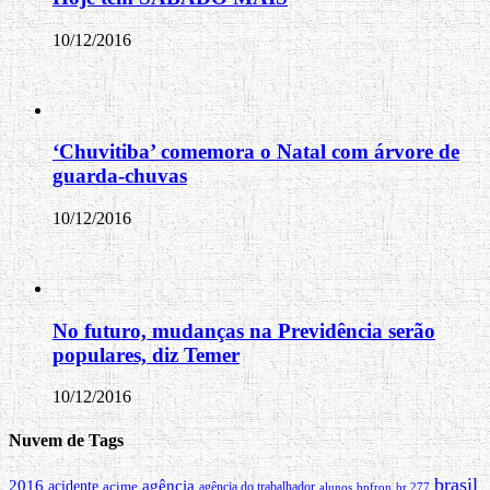
10/12/2016
‘Chuvitiba’ comemora o Natal com árvore de
guarda-chuvas
10/12/2016
No futuro, mudanças na Previdência serão
populares, diz Temer
10/12/2016
Nuvem de Tags
brasil
2016
agência
acidente
acime
agência do trabalhador
alunos
bpfron
br 277