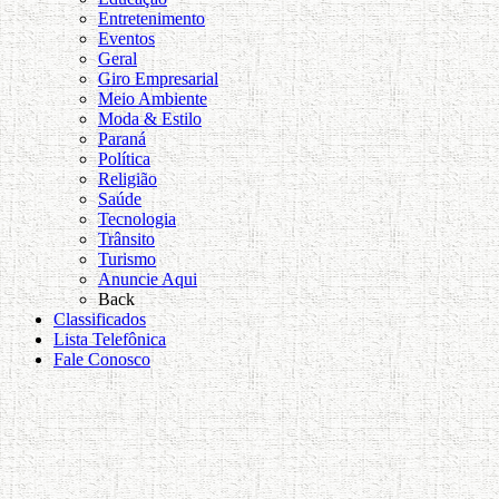
Entretenimento
Eventos
Geral
Giro Empresarial
Meio Ambiente
Moda & Estilo
Paraná
Política
Religião
Saúde
Tecnologia
Trânsito
Turismo
Anuncie Aqui
Back
Classificados
Lista Telefônica
Fale Conosco