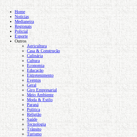
Home
Notícias
Medianeira
Regionais
Policial
Esporte
Outros
Agricultura
Casa & Construção
Culinária
Cultura
Economia
Educação
Entretenimento
Eventos
Geral
Giro Empresarial
Meio Ambiente
Moda & Estilo
Paraná
Política
Religião
Saúde
Tecnologia
Trânsito
Turismo