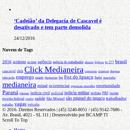
‘Cadeião’ da Delegacia de Cascavel é
desativado e tem parte demolida
24/12/2016
Nuvem de Tags
brasil
2016
agência
acidente
acime
agência do trabalhador
alunos
bpfron
br 277
Click Medianeira
cascavel
click
concurso
crianças
dengue
emprego
Foz do Iguaçu
furto
educação
foz
maconha
estado
farmacias
medianeira
oportunidade
ocorrencias
missal
operacao muralha
Paraná
policia militar
policia civil
policial
PRF
prefeito
receita
plantao
são miguel do iguaçu
trabalhador
saúde
receita federal
São Miguel
roubo
vagas
veículo
trabalho
© 2016. Direitos Reservados | (45) 3240-8051 / (45) 9142-7686 -
Av. Brasil, 4021 - SL 111 | Desenvolvido por BCAMP TI
Scroll To Top
Home