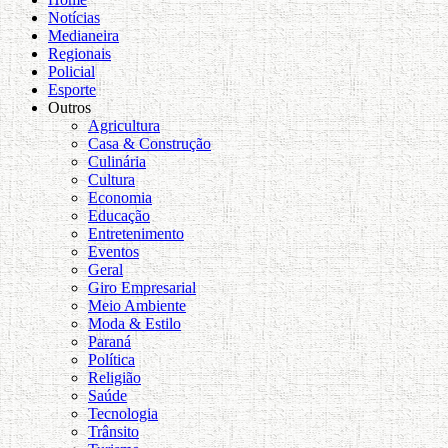
Notícias
Medianeira
Regionais
Policial
Esporte
Outros
Agricultura
Casa & Construção
Culinária
Cultura
Economia
Educação
Entretenimento
Eventos
Geral
Giro Empresarial
Meio Ambiente
Moda & Estilo
Paraná
Política
Religião
Saúde
Tecnologia
Trânsito