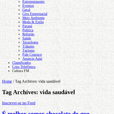
Entretenimento
Eventos
Geral
Giro Empresarial
Meio Ambiente
Moda & Estilo
Paraná
Política
Religião
Saúde
Tecnologia
Trânsito
Turismo
Fale Conosco
Anuncie Aqui
Classificados
Lista Telefônica
Cultura FM
Home
/
Tag Archives: vida saudável
Tag Archives:
vida saudável
Inscrever-se no Feed
É melhor comer chocolate do que