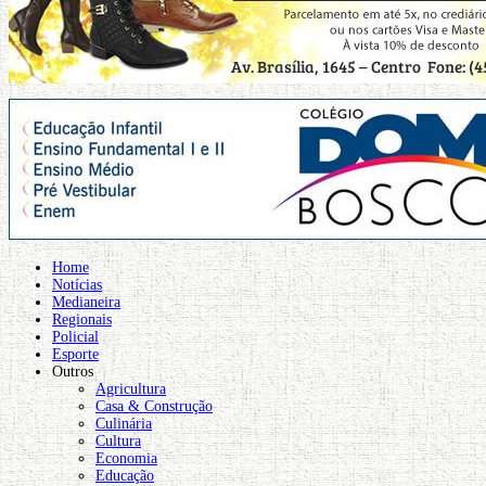
Home
Notícias
Medianeira
Regionais
Policial
Esporte
Outros
Agricultura
Casa & Construção
Culinária
Cultura
Economia
Educação