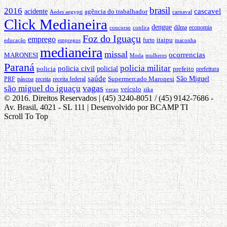
brasil
2016
cascavel
acidente
agência do trabalhador
carnaval
Aedes aegypti
Click Medianeira
dengue
dilma
economia
concurso
confira
Foz do Iguaçu
emprego
furto
itaipu
maconha
educação
empregos
medianeira
missal
ocorrencias
MARONESI
Moda
mulheres
Paraná
policia militar
policia civil
policial
policia
prefeito
prefeitura
saúde
São Miguel
Supermercado Maronesi
PRF
páscoa
receita
receita federal
são miguel do iguaçu
vagas
veículo
zika
verao
© 2016. Direitos Reservados | (45) 3240-8051 / (45) 9142-7686 -
Av. Brasil, 4021 - SL 111 | Desenvolvido por BCAMP TI
Scroll To Top