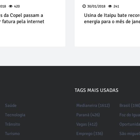
2018
420
30/01/2018
241
es da Copel passam a
Usina de Itaipu bate recor
 fatura pela internet
energia para o mês de jan
TAGS MAIS USADAS
Saúde
Medianeira (1612)
Brasil (198
Tecnologia
Paraná (426)
Foz do Igu
Trânsito
Vagas (412)
Oportunida
Turismo
Emprego (336)
São miguel