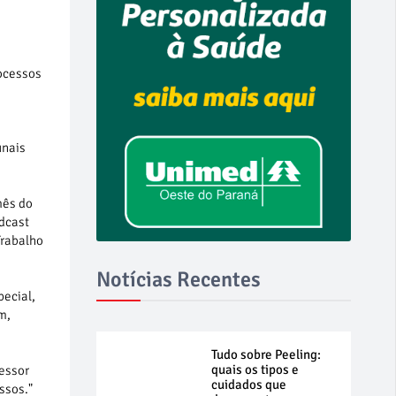
rocessos
unais
mês do
dcast
Trabalho
Notícias Recentes
pecial,
m,
Tudo sobre Peeling:
quais os tipos e
fessor
cuidados que
ssos."