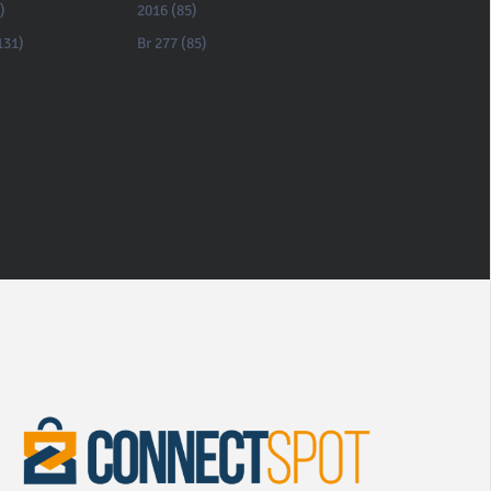
)
2016 (85)
131)
Br 277 (85)