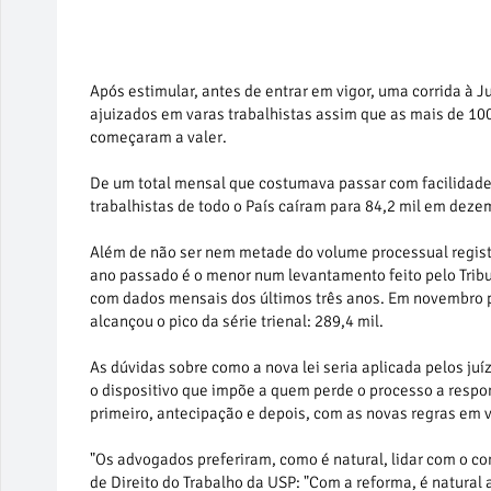
Após estimular, antes de entrar em vigor, uma corrida à J
ajuizados em varas trabalhistas assim que as mais de 10
começaram a valer.
De um total mensal que costumava passar com facilidade d
trabalhistas de todo o País caíram para 84,2 mil em deze
Além de não ser nem metade do volume processual regis
ano passado é o menor num levantamento feito pelo Tribu
com dados mensais dos últimos três anos. Em novembro pa
alcançou o pico da série trienal: 289,4 mil.
As dúvidas sobre como a nova lei seria aplicada pelos juíz
o dispositivo que impõe a quem perde o processo a respo
primeiro, antecipação e depois, com as novas regras em vi
"Os advogados preferiram, como é natural, lidar com o con
de Direito do Trabalho da USP: "Com a reforma, é natural