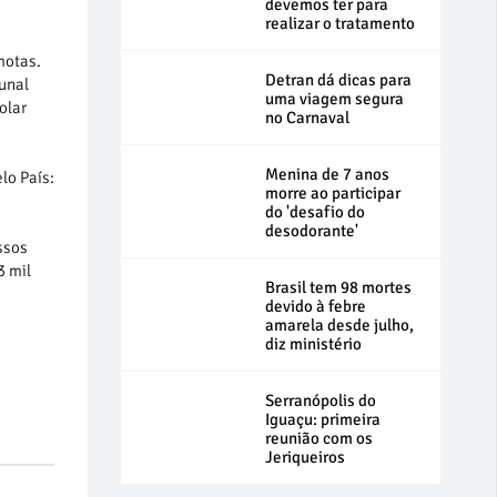
devemos ter para
realizar o tratamento
motas.
Detran dá dicas para
unal
uma viagem segura
olar
no Carnaval
Menina de 7 anos
lo País:
morre ao participar
do 'desafio do
desodorante'
ssos
3 mil
Brasil tem 98 mortes
devido à febre
amarela desde julho,
diz ministério
Serranópolis do
Iguaçu: primeira
reunião com os
Jeriqueiros