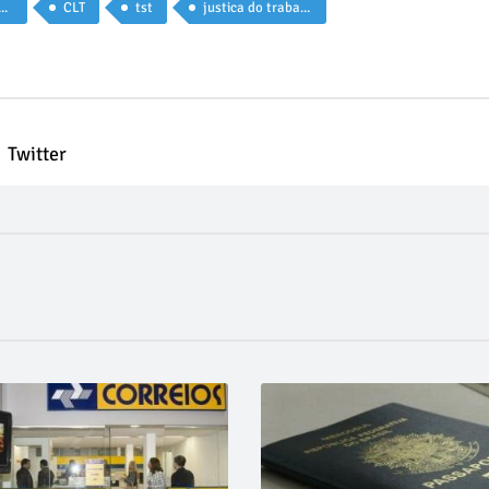
ma trabalhista
CLT
tst
justica do trabalho
Twitter