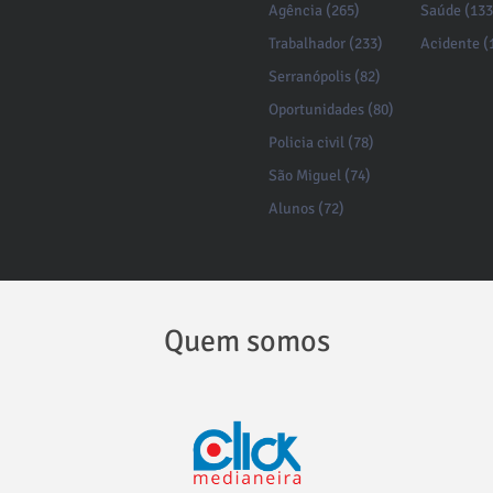
Agência (265)
Saúde (133
Trabalhador (233)
Acidente (
Serranópolis (82)
Oportunidades (80)
Policia civil (78)
São Miguel (74)
Alunos (72)
Quem somos