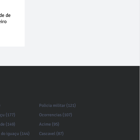
de de
eiro
)
Policia militar (121)
açu (177)
Ocorrencias (107)
de (149)
Acime (95)
 do iguaçu (144)
Cascavel (87)