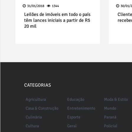
31/01/2018
1344
30/01/
Leilões de imóveis em todo o país
Client
têm lances iniciais a partir de R$
receber
20 mil
CATEGORIAS
Agricultura
Educação
Moda & Estilo
Casa & Construção
Entretenimento
Mundo
Culinária
Esporte
Paraná
Cultura
Geral
Policial