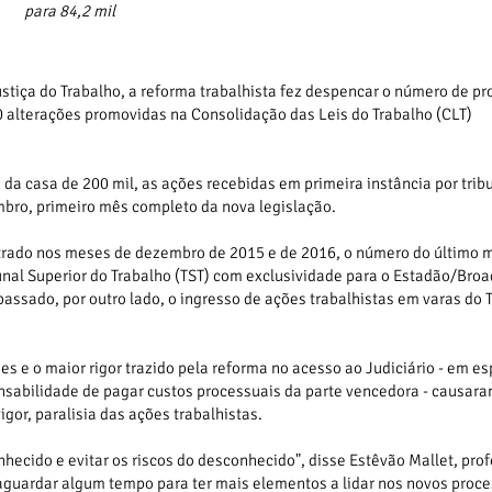
para 84,2 mil
ustiça do Trabalho, a reforma trabalhista fez despencar o número de p
0 alterações promovidas na Consolidação das Leis do Trabalho (CLT)
a casa de 200 mil, as ações recebidas em primeira instância por trib
mbro, primeiro mês completo da nova legislação.
trado nos meses de dezembro de 2015 e de 2016, o número do último 
nal Superior do Trabalho (TST) com exclusividade para o Estadão/Broa
ssado, por outro lado, o ingresso de ações trabalhistas em varas do 
es e o maior rigor trazido pela reforma no acesso ao Judiciário - em es
nsabilidade de pagar custos processuais da parte vencedora - causara
gor, paralisia das ações trabalhistas.
hecido e evitar os riscos do desconhecido", disse Estêvão Mallet, pro
 aguardar algum tempo para ter mais elementos a lidar nos novos proce