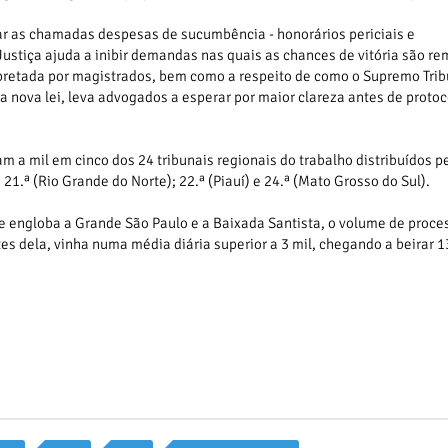
car as chamadas despesas de sucumbência - honorários periciais e
Justiça ajuda a inibir demandas nas quais as chances de vitória são re
rpretada por magistrados, bem como a respeito de como o Supremo Trib
da nova lei, leva advogados a esperar por maior clareza antes de protoc
a mil em cinco dos 24 tribunais regionais do trabalho distribuídos pe
21.ª (Rio Grande do Norte); 22.ª (Piauí) e 24.ª (Mato Grosso do Sul).
que engloba a Grande São Paulo e a Baixada Santista, o volume de proce
s dela, vinha numa média diária superior a 3 mil, chegando a beirar 1