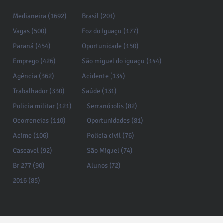
Medianeira (1692)
Brasil (201)
Vagas (500)
Foz do Iguaçu (177)
Paraná (454)
Oportunidade (150)
Emprego (426)
São miguel do iguaçu (144)
Agência (362)
Acidente (134)
Trabalhador (330)
Saúde (131)
Policia militar (121)
Serranópolis (82)
Ocorrencias (110)
Oportunidades (81)
Acime (106)
Policia civil (76)
Cascavel (92)
São Miguel (74)
Br 277 (90)
Alunos (72)
2016 (85)