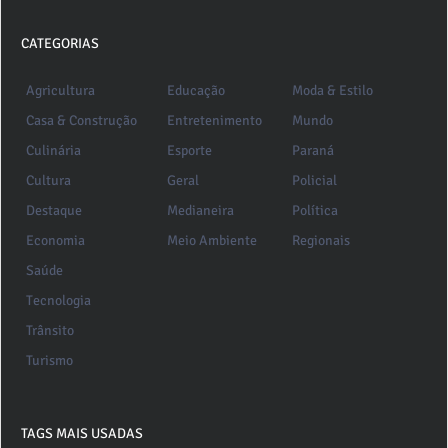
CATEGORIAS
Agricultura
Educação
Moda & Estilo
Casa & Construção
Entretenimento
Mundo
Culinária
Esporte
Paraná
Cultura
Geral
Policial
Destaque
Medianeira
Política
Economia
Meio Ambiente
Regionais
Saúde
Tecnologia
Trânsito
Turismo
TAGS MAIS USADAS