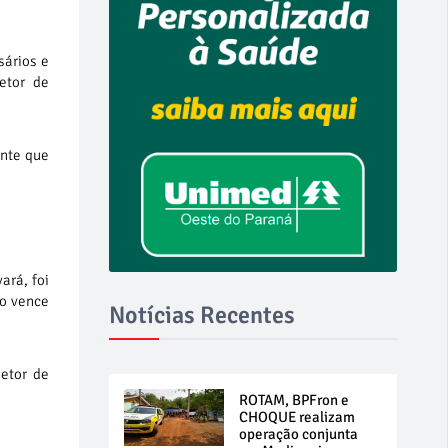
sários e
etor de
ante que
ará, foi
to vence
Notícias Recentes
etor de
ROTAM, BPFron e
CHOQUE realizam
operação conjunta