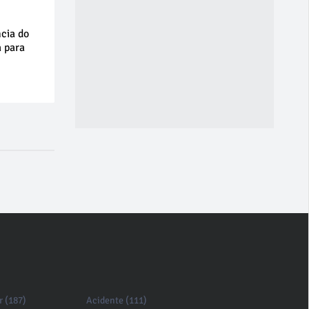
cia do
a para
r (187)
Acidente (111)