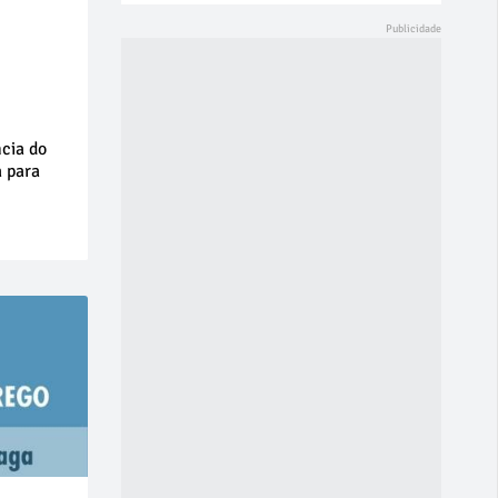
cia do
a para