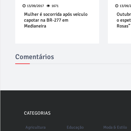
13/09/2017
1671
13/09/
Mulher é socorrida após veículo
Outubr
capotar na BR-277 em
o espe
Medianeira
Rosas”
Comentários
CATEGORIAS
Agricultura
Educação
Moda & Estilo