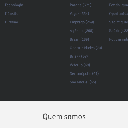
Tecnologia
Paraná (371)
Foz do Igu
Trânsito
Vagas (334)
Oportunida
Turismo
Emprego (269)
São miguel
Agência (208)
Saúde (122
Brasil (189)
Policia mil
Oportunidades (70)
Br 277 (68)
Veículo (68)
Serranópolis (67)
São Miguel (65)
Quem somos