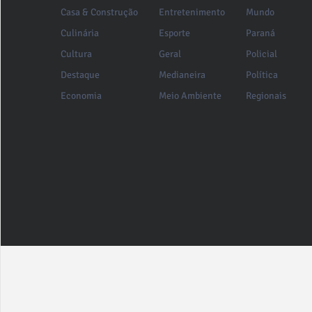
Casa & Construção
Entretenimento
Mundo
Culinária
Esporte
Paraná
Cultura
Geral
Policial
Destaque
Medianeira
Política
Economia
Meio Ambiente
Regionais