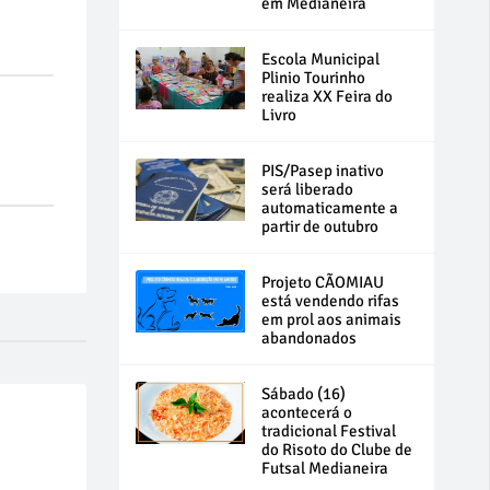
em Medianeira
Escola Municipal
Plinio Tourinho
realiza XX Feira do
Livro
PIS/Pasep inativo
será liberado
automaticamente a
partir de outubro
Projeto CÃOMIAU
está vendendo rifas
em prol aos animais
abandonados
Sábado (16)
acontecerá o
tradicional Festival
do Risoto do Clube de
Futsal Medianeira