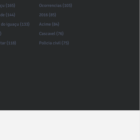
açu (165)
Ocorrencias (103)
de (144)
2016 (85)
 do iguaçu (133)
Acime (84)
)
Cascavel (76)
itar (118)
Policia civil (75)