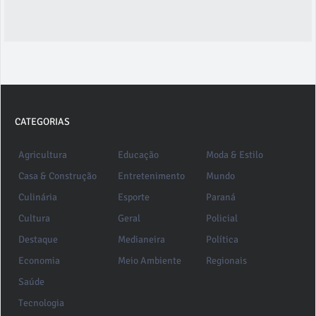
CATEGORIAS
Agricultura
Educação
Moda & Estilo
Casa & Construção
Entretenimento
Mundo
Culinária
Esporte
Paraná
Cultura
Geral
Policial
Destaque
Medianeira
Política
Economia
Meio Ambiente
Regionais
Saúde
Tecnologia