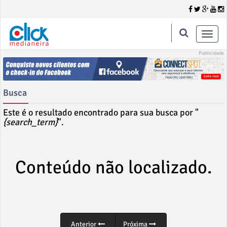
Toggle
naviga
Busca
Este é o resultado encontrado para sua busca por "
{search_term}
".
Conteúdo não localizado.
Anterior
Próxima