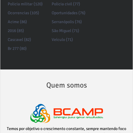
Policia militar (120)
Policia civil (77)
Ocorrencias (105)
Oportunidades (76)
Acime (86)
Serranópolis (76)
2016 (85)
São Miguel (71)
Cascavel (82)
Veículo (71)
Br 277 (80)
Quem somos
Temos por objetivo o crescimento constante, sempre mantendo foco