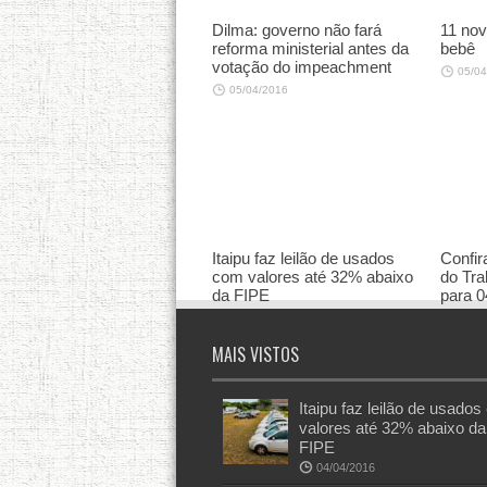
Dilma: governo não fará
11 nov
reforma ministerial antes da
bebê
votação do impeachment
05/04
05/04/2016
Itaipu faz leilão de usados
Confir
com valores até 32% abaixo
do Tra
da FIPE
para 0
04/04/2016
04/04
MAIS VISTOS
Itaipu faz leilão de usado
valores até 32% abaixo da
FIPE
04/04/2016