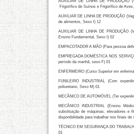
AUXILIAR DE LINHA DE PRODUÇÃO (Vaga
Frigorífico de Suínos e Frigorífico de Aves
AUXILIAR DE LINHA DE PRODUÇÃO (Vagas d
de alimentos, Sexo I) 12
AUXILIAR DE LINHA DE PRODUÇÃO (Vaga 
Ensino Fundamental, Sexo I) 02
EMPACOTADOR A MÃO (Para pessoa defici
EMPREGADA DOMÉSTICA NOS SERVIÇOS GER
período da manhã, sexo F) 01
ENFERMEIRO (Curso Superior em enferma
FUNILEIRO INDUSTRIAL (Com experiênc
poliuretano, Sexo M) 01
MECÂNICO DE AUTOMÓVEL (Ter experiênc
MECÂNICO INDUSTRIAL (Ensino Médio C
substituição de máquinas, elevadores e fi
disponibilidade para trabalhar nos finais d
TÉCNICO EM SEGURANÇA DO TRABALHO (Ens
01