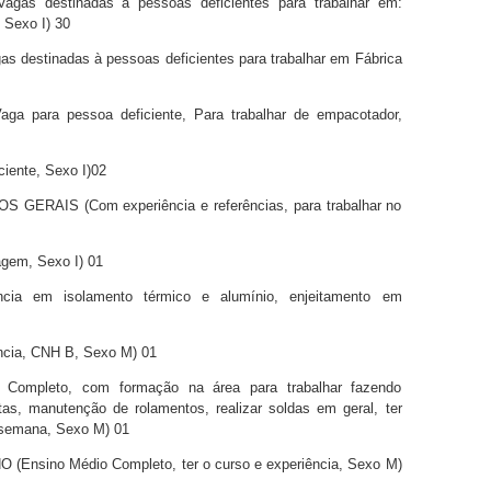
s destinadas à pessoas deficientes para trabalhar em:
, Sexo I) 30
estinadas à pessoas deficientes para trabalhar em Fábrica
para pessoa deficiente, Para trabalhar de empacotador,
ente, Sexo I)02
AIS (Com experiência e referências, para trabalhar no
gem, Sexo I) 01
ia em isolamento térmico e alumínio, enjeitamento em
ia, CNH B, Sexo M) 01
ompleto, com formação na área para trabalhar fazendo
tas, manutenção de rolamentos, realizar soldas em geral, ter
e semana, Sexo M) 01
ino Médio Completo, ter o curso e experiência, Sexo M)