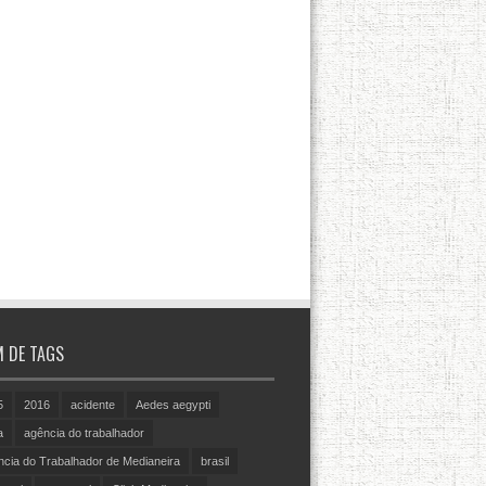
 DE TAGS
5
2016
acidente
Aedes aegypti
a
agência do trabalhador
cia do Trabalhador de Medianeira
brasil