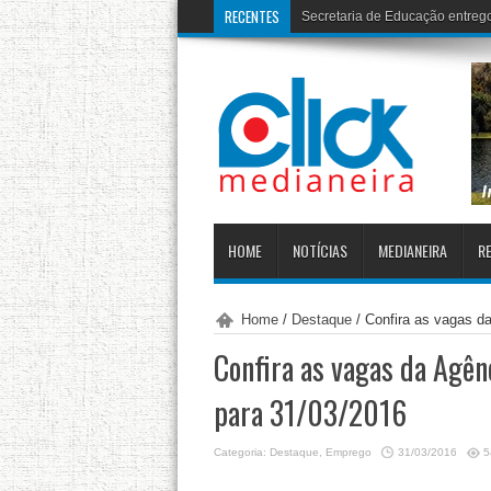
RECENTES
Dilma: governo
HOME
NOTÍCIAS
MEDIANEIRA
RE
Home
/
Destaque
/
Confira as vagas d
Confira as vagas da Agên
para 31/03/2016
Categoria:
Destaque
,
Emprego
31/03/2016
5