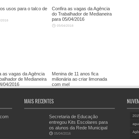
os usos para o talco de
Confira as vagas da Agência
do Trabalhador de Medianeira
para 05/04/2016
/2016
05/04/2016
a as vagas da Agência
Menina de 11 anos fica
balhador de Medianeira
milionária ao criar limonada
4/04/2016
com mel
/2016
02/04/2016
MAIS RECENTES
NUVEM
s com
Secretaria de Educação
201
entregou Kits Escolares para
agu
os alunos da Rede Municipal
Agên
05/04/2016