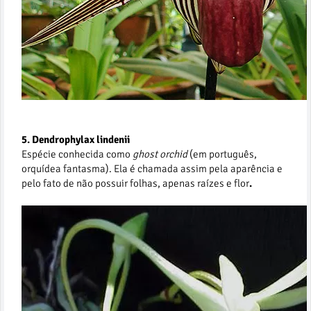
5. Dendrophylax lindenii
Espécie conhecida como
ghost orchid
(em português,
orquídea fantasma). Ela é chamada assim pela aparência e
pelo fato de não possuir folhas, apenas raízes e flor
.