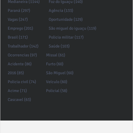
Medianeira (1144)
Foz do Iguaçu (140)
Paraná (297)
Agência (133)
Vagas (247)
Oportunidade (129)
Emprego (201)
São miguel do iguaçu (119)
Brasil (171)
Policia militar (117)
Trabalhador (142)
Saúde (103)
Ocorrencias (97)
Missal (61)
Acidente (86)
Furto (60)
2016 (85)
São Miguel (60)
Policia civil (74)
Veículo (60)
Acime (71)
Policial (58)
Cascavel (63)