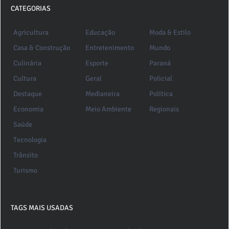
CATEGORIAS
Agricultura
Educação
Moda & Estilo
Casa & Construção
Entretenimento
Mundo
Culinária
Esporte
Paraná
Cultura
Geral
Policial
Destaque
Medianeira
Política
Economia
Meio Ambiente
Regionais
Saúde
Tecnologia
Trânsito
Turismo
TAGS MAIS USADAS