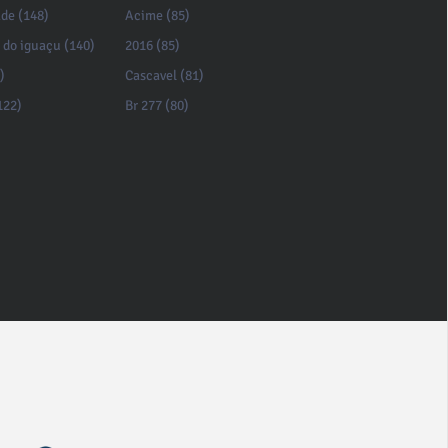
de (148)
Acime (85)
 do iguaçu (140)
2016 (85)
)
Cascavel (81)
122)
Br 277 (80)