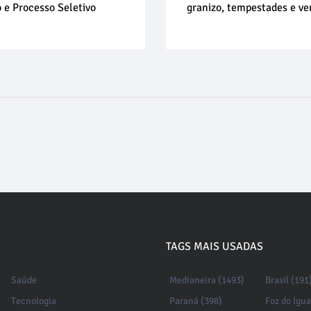
 e Processo Seletivo
granizo, tempestades e ve
TAGS MAIS USADAS
Saúde
Medianeira (1493)
Brasil (191
Tecnologia
Paraná (398)
Foz do Igu