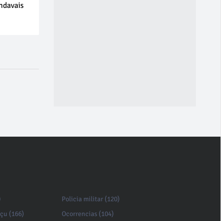
ndavais
)
Policia militar (120)
açu (166)
Ocorrencias (104)