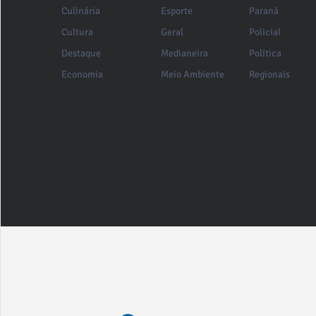
Culinária
Esporte
Paraná
Cultura
Geral
Policial
Destaque
Medianeira
Política
Economia
Meio Ambiente
Regionais