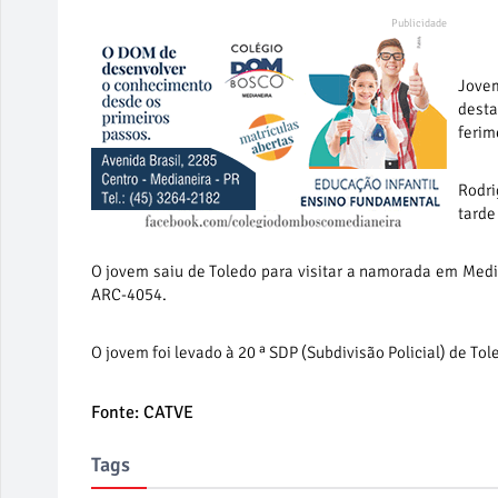
Jovem
dest
ferim
Rodri
tarde
O jovem saiu de Toledo para visitar a namorada em Medi
ARC-4054.
O jovem foi levado à 20 ª SDP (Subdivisão Policial) de To
Fonte: CATVE
Tags