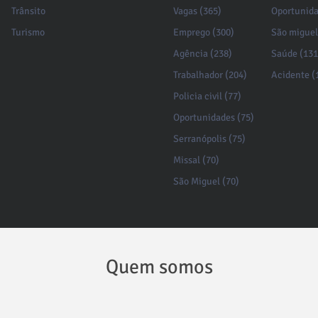
Trânsito
Vagas (365)
Oportunida
Turismo
Emprego (300)
São miguel
Agência (238)
Saúde (131
Trabalhador (204)
Acidente (
Policia civil (77)
Oportunidades (75)
Serranópolis (75)
Missal (70)
São Miguel (70)
Quem somos