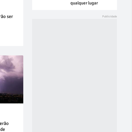
qualquer lugar
rão ser
erão
 de