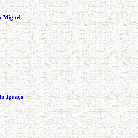
o Miguel
 do Iguaçu