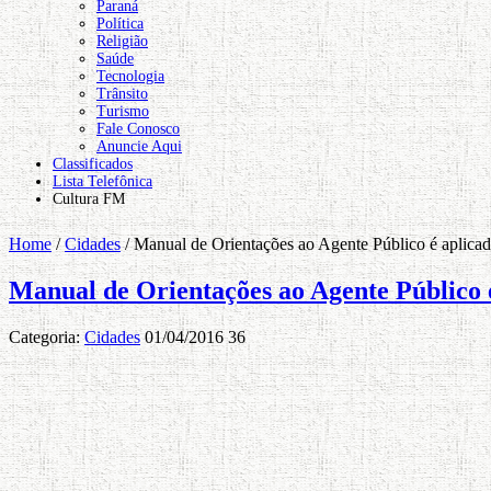
Paraná
Política
Religião
Saúde
Tecnologia
Trânsito
Turismo
Fale Conosco
Anuncie Aqui
Classificados
Lista Telefônica
Cultura FM
Home
/
Cidades
/
Manual de Orientações ao Agente Público é aplica
Manual de Orientações ao Agente Público 
Categoria:
Cidades
01/04/2016
36