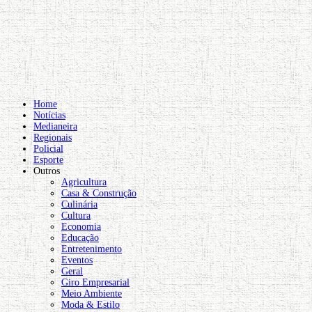
Home
Notícias
Medianeira
Regionais
Policial
Esporte
Outros
Agricultura
Casa & Construção
Culinária
Cultura
Economia
Educação
Entretenimento
Eventos
Geral
Giro Empresarial
Meio Ambiente
Moda & Estilo