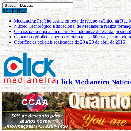
RECENTES
Medianeira: Prefeito assina entrega de recape asfáltico na Rua
Núcleo Tecnológico Educacional de Medianeira realiza formaç
Comissão do impeachment no Senado ouve defesa da presiden
Concursos públicos abertos ofertam quase 600 vagas em todo 
Ocorrências policiais registradas de 28 a 29 de abril de 2016
Click Medianeira Notícia