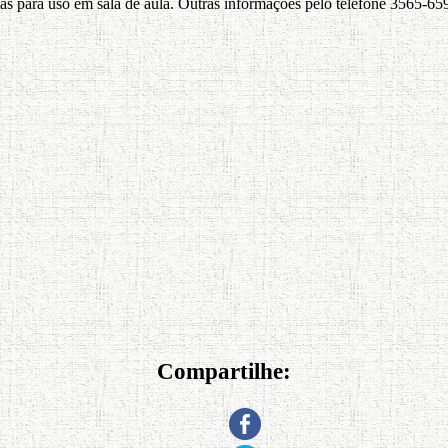
las para uso em sala de aula. Outras informações pelo telefone 3565-65
Compartilhe: