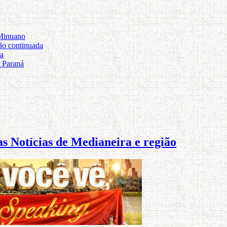
 Minuano
ão continuada
ta
o Paraná
s Notícias de Medianeira e região