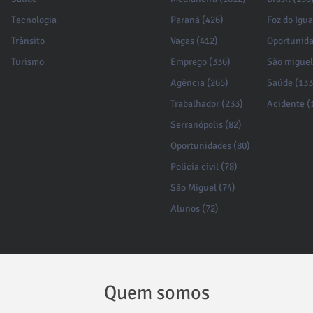
Tecnologia
Paraná (426)
Foz do Igu
Trânsito
Vagas (412)
Oportunida
Turismo
Emprego (336)
São miguel
Agência (265)
Saúde (133
Trabalhador (233)
Acidente (
Serranópolis (82)
Oportunidades (80)
Policia civil (78)
São Miguel (74)
Alunos (72)
Quem somos