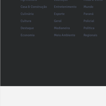
Casa & Construção
Entretenimento
Mundo
Culinária
Esporte
Paraná
Cultura
Geral
Policial
Destaque
Medianeira
Política
Economia
Meio Ambiente
Regionais