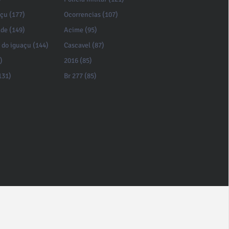
açu (177)
Ocorrencias (107)
de (149)
Acime (95)
 do iguaçu (144)
Cascavel (87)
)
2016 (85)
131)
Br 277 (85)