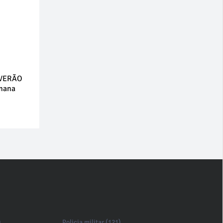
 VERÃO
emana
)
Policia militar (121)