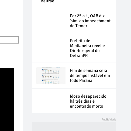
Beltrão
Por 25 a 1, OAB diz
‘sim’ ao impeachment
de Temer
9
Prefeito de
Medianeira recebe
Diretor-geral do
DetranPR
Fim de semana será
de tempo instável em
todo Paraná
Idoso desaparecido
há três dias é
encontrado morto