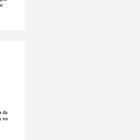
em
a da
s no