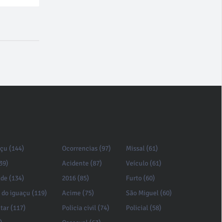
açu (144)
Ocorrencias (97)
Missal (61)
39)
Acidente (87)
Veículo (61)
de (134)
2016 (85)
Furto (60)
 do iguaçu (119)
Acime (75)
São Miguel (60)
itar (117)
Policia civil (74)
Policial (58)