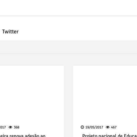
Twitter
2017
368
19/05/2017
467
eira renova adesão ao
Projeto nacional de Educ