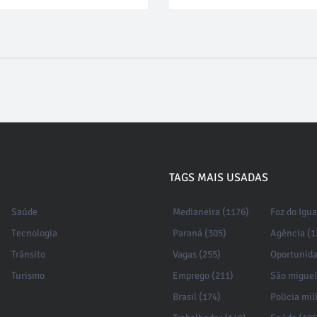
TAGS MAIS USADAS
Saúde
Medianeira (1176)
Foz do Igu
Tecnologia
Paraná (305)
Agência (1
Trânsito
Vagas (255)
Oportunida
Turismo
Emprego (211)
São miguel
Brasil (174)
Policia mil