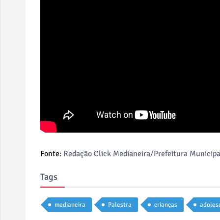
Fonte:
Redação Click Medianeira/Prefeitura Municipa
Tags
medianeira
Palestra
crianças
adoles