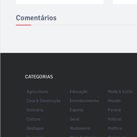
Comentários
CATEGORIAS
Agricultura
Educação
Moda & Estilo
Casa & Construção
Entretenimento
Mundo
Culinária
Esporte
Paraná
Cultura
Geral
Policial
Destaque
Medianeira
Política