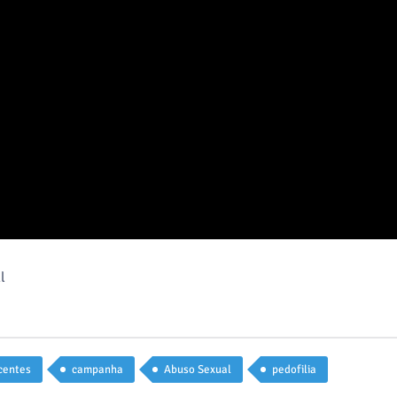
l
centes
campanha
Abuso Sexual
pedofilia