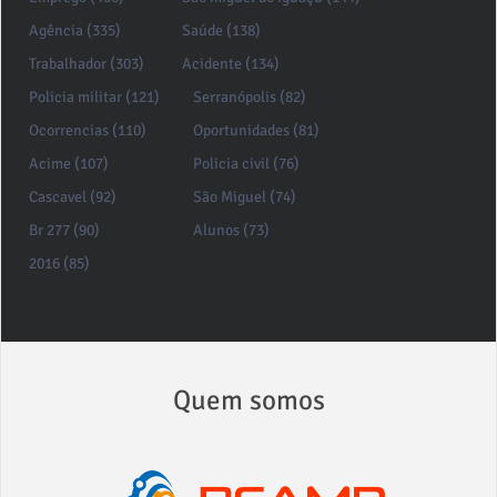
Agência (335)
Saúde (138)
Trabalhador (303)
Acidente (134)
Policia militar (121)
Serranópolis (82)
Ocorrencias (110)
Oportunidades (81)
Acime (107)
Policia civil (76)
Cascavel (92)
São Miguel (74)
Br 277 (90)
Alunos (73)
2016 (85)
Quem somos