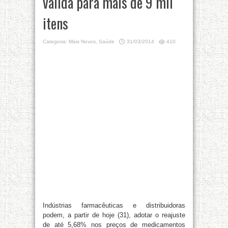
válida para mais de 9 mil
itens
Categoria:
Mais Novos
,
Saúde
31/03/2014
410
Indústrias farmacêuticas e distribuidoras
podem, a partir de hoje (31), adotar o reajuste
de até 5,68% nos preços de medicamentos