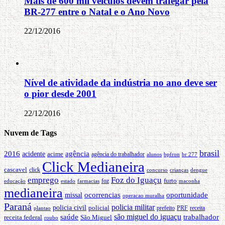
Mais de 600 mil veículos devem trafegar pela
BR-277 entre o Natal e o Ano Novo
22/12/2016
Nível de atividade da indústria no ano deve ser
o pior desde 2001
22/12/2016
Nuvem de Tags
brasil
2016
agência
acidente
acime
agência do trabalhador
alunos
bpfron
br 277
Click Medianeira
cascavel
click
concurso
crianças
dengue
emprego
Foz do Iguaçu
furto
educação
foz
maconha
estado
farmacias
medianeira
oportunidade
ocorrencias
missal
operacao muralha
Paraná
policia militar
policia civil
policial
PRF
prefeito
receita
plantao
são miguel do iguaçu
trabalhador
saúde
receita federal
São Miguel
roubo