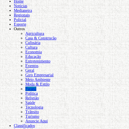
Home
Notícias
Medianeira
Regionais
Policial
Esporte
Outros
Agricultura
Casa & Construção
Culinária
Cultura
Economia
Educação
Entretenimento
Eventos
Geral
Giro Empresarial
Meio Ambiente
Moda & Estilo
Paraná
Política
Religião
Saúde
Tecnologia
Trânsito
Turismo
Anuncie Aqui
Classificados