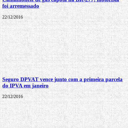
foi arremessado
22/12/2016
Seguro DPVAT vence junto com a primeira parcela
do IPVA em janeiro
22/12/2016