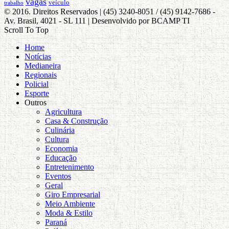
vagas
veículo
trabalho
© 2016. Direitos Reservados | (45) 3240-8051 / (45) 9142-7686 -
Av. Brasil, 4021 - SL 111 | Desenvolvido por BCAMP TI
Scroll To Top
Home
Notícias
Medianeira
Regionais
Policial
Esporte
Outros
Agricultura
Casa & Construção
Culinária
Cultura
Economia
Educação
Entretenimento
Eventos
Geral
Giro Empresarial
Meio Ambiente
Moda & Estilo
Paraná