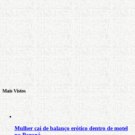
Mais Vistos
Mulher cai de balanço erótico dentro de motel
no Paraná