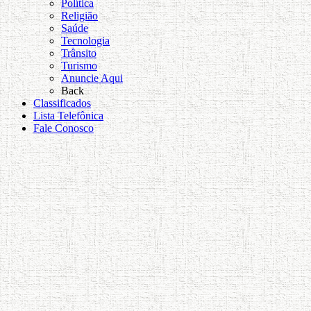
Política
Religião
Saúde
Tecnologia
Trânsito
Turismo
Anuncie Aqui
Back
Classificados
Lista Telefônica
Fale Conosco