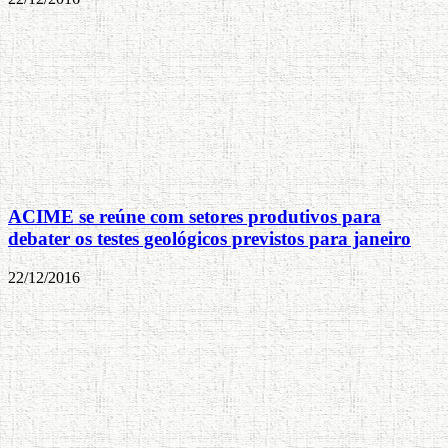
ACIME se reúne com setores produtivos para
debater os testes geológicos previstos para janeiro
22/12/2016