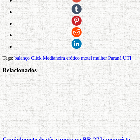
Tags:
balanço
Click Medianeira
erótico
motel
mulher
Paraná
UTI
Relacionados
Caminhonete de gás capota na BR-277; motorista