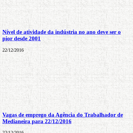
Nível de atividade da indústria no ano deve ser o
pior desde 2001
22/12/2016
Vagas de emprego da Agência do Trabalhador de
Medianeira para 22/12/2016
22/12/2016