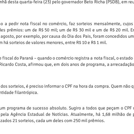
manhã desta quarta-feira (23) pelo governador Beto Richa (PSDB), em re
o a pedir nota fiscal no comércio, faz sorteios mensalmente, cujos
s prêmios: um de R$ 50 mil; um de R$ 30 mil e um de R$ 20 mil. E
m agosto, por exemplo, por causa do Dia dos Pais, foram concedidos u
 há sorteios de valores menores, entre R$ 10 e R$ 1 mil.
fiscal do Paraná – quando o comércio registra a nota fiscal, o estado
Ricardo Costa, afirmou que, em dois anos de programa, a arrecadação
r dos sorteios, é preciso informar o CPF na hora da compra. Quem não q
ntidade filantrópica.
e um programa de sucesso absoluto. Sugiro a todos que peçam o CPF
 pela Agência Estadual de Notícias. Atualmente, há 1,68 milhão de
izados 21 sorteios, cada um deles com 250 mil prêmios.