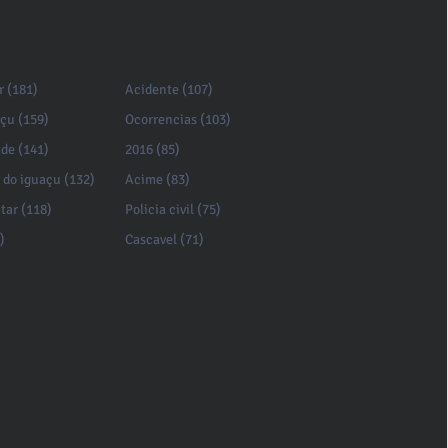
r (181)
Acidente (107)
açu (159)
Ocorrencias (103)
de (141)
2016 (85)
 do iguaçu (132)
Acime (83)
itar (118)
Policia civil (75)
)
Cascavel (71)