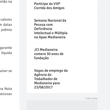
união na
Participe da VIIIª
Corrida dos Amigos
 valores
Semana Nacional da
Pessoa com
m datas
Deficiência
m prêmio
Intelectual e Múltipla
na Apae Medianeira
 garante
JCI Medianeira
 líquida
comera 30 anos de
fundação
Vagas de emprego da
uiser se
Agência do
Trabalhador de
Medianeira para
23/08/2017
 na Nota
 pessoas