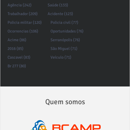
Agência (242)
Saúde (133)
Trabalhador (209)
Acidente (123)
Policia militar (120)
Policia civil (77)
Ocorrencias (106)
Oportunidades (76)
Acime (86)
Serranópolis (76)
2016 (85)
São Miguel (71)
Cascavel (83)
Veículo (71)
Br 277 (80)
Quem somos