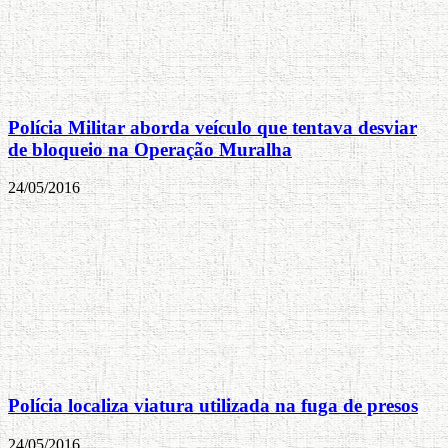
Polícia Militar aborda veículo que tentava desviar
de bloqueio na Operação Muralha
24/05/2016
Polícia localiza viatura utilizada na fuga de presos
24/05/2016