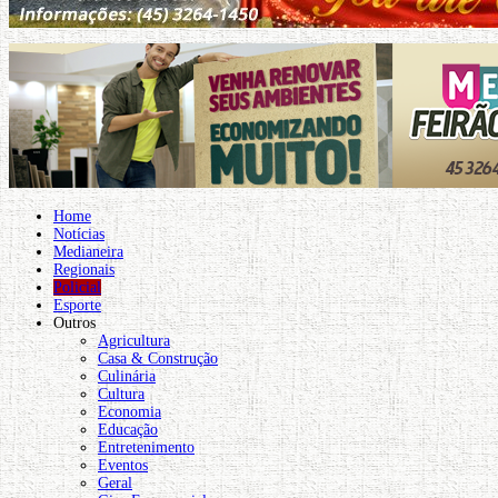
Home
Notícias
Medianeira
Regionais
Policial
Esporte
Outros
Agricultura
Casa & Construção
Culinária
Cultura
Economia
Educação
Entretenimento
Eventos
Geral