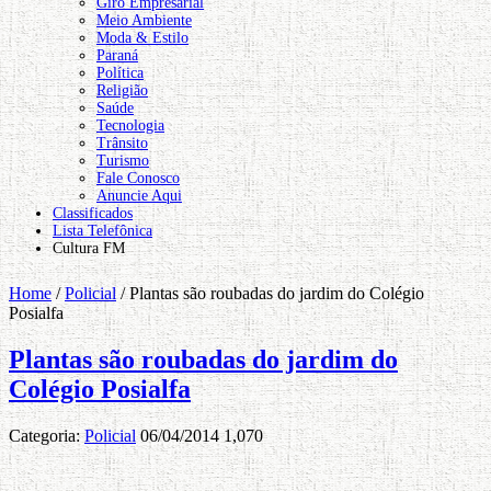
Giro Empresarial
Meio Ambiente
Moda & Estilo
Paraná
Política
Religião
Saúde
Tecnologia
Trânsito
Turismo
Fale Conosco
Anuncie Aqui
Classificados
Lista Telefônica
Cultura FM
Home
/
Policial
/
Plantas são roubadas do jardim do Colégio
Posialfa
Plantas são roubadas do jardim do
Colégio Posialfa
Categoria:
Policial
06/04/2014
1,070