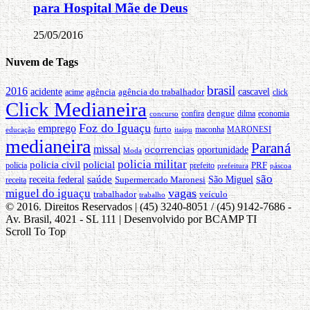
para Hospital Mãe de Deus
25/05/2016
Nuvem de Tags
brasil
2016
cascavel
acidente
agência
agência do trabalhador
click
acime
Click Medianeira
confira
dengue
concurso
dilma
economia
Foz do Iguaçu
emprego
furto
maconha
MARONESI
itaipu
educação
medianeira
Paraná
missal
ocorrencias
oportunidade
Moda
policia militar
policia civil
policial
policia
PRF
prefeito
prefeitura
páscoa
são
saúde
São Miguel
receita federal
receita
Supermercado Maronesi
miguel do iguaçu
vagas
trabalhador
veículo
trabalho
© 2016. Direitos Reservados | (45) 3240-8051 / (45) 9142-7686 -
Av. Brasil, 4021 - SL 111 | Desenvolvido por BCAMP TI
Scroll To Top