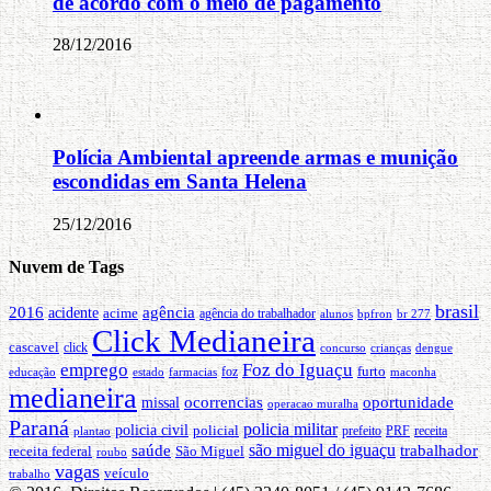
de acordo com o meio de pagamento
28/12/2016
Polícia Ambiental apreende armas e munição
escondidas em Santa Helena
25/12/2016
Nuvem de Tags
brasil
2016
agência
acidente
acime
agência do trabalhador
alunos
bpfron
br 277
Click Medianeira
cascavel
click
concurso
crianças
dengue
emprego
Foz do Iguaçu
furto
educação
foz
maconha
estado
farmacias
medianeira
oportunidade
ocorrencias
missal
operacao muralha
Paraná
policia militar
policia civil
policial
PRF
prefeito
receita
plantao
são miguel do iguaçu
trabalhador
saúde
receita federal
São Miguel
roubo
vagas
veículo
trabalho