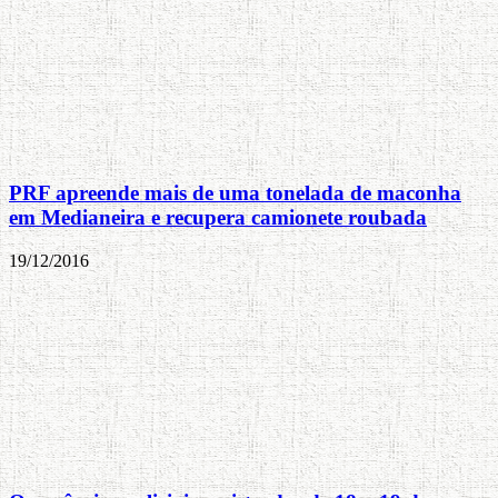
PRF apreende mais de uma tonelada de maconha
em Medianeira e recupera camionete roubada
19/12/2016