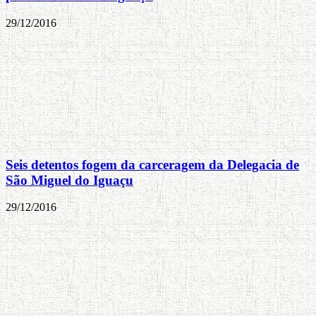
29/12/2016
Seis detentos fogem da carceragem da Delegacia de
São Miguel do Iguaçu
29/12/2016