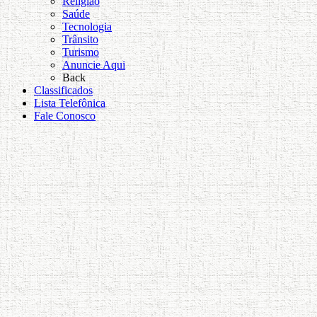
Religião
Saúde
Tecnologia
Trânsito
Turismo
Anuncie Aqui
Back
Classificados
Lista Telefônica
Fale Conosco