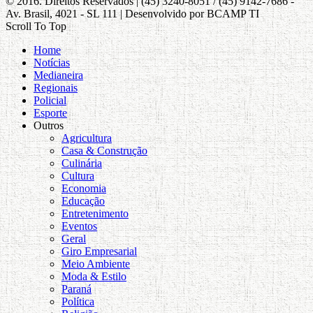
© 2016. Direitos Reservados | (45) 3240-8051 / (45) 9142-7686 -
Av. Brasil, 4021 - SL 111 | Desenvolvido por BCAMP TI
Scroll To Top
Home
Notícias
Medianeira
Regionais
Policial
Esporte
Outros
Agricultura
Casa & Construção
Culinária
Cultura
Economia
Educação
Entretenimento
Eventos
Geral
Giro Empresarial
Meio Ambiente
Moda & Estilo
Paraná
Política