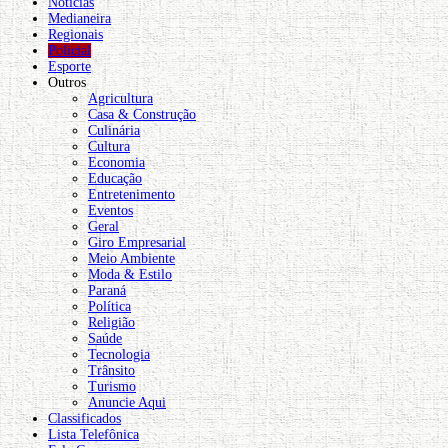
Notícias
Medianeira
Regionais
Policial
Esporte
Outros
Agricultura
Casa & Construção
Culinária
Cultura
Economia
Educação
Entretenimento
Eventos
Geral
Giro Empresarial
Meio Ambiente
Moda & Estilo
Paraná
Política
Religião
Saúde
Tecnologia
Trânsito
Turismo
Anuncie Aqui
Classificados
Lista Telefônica