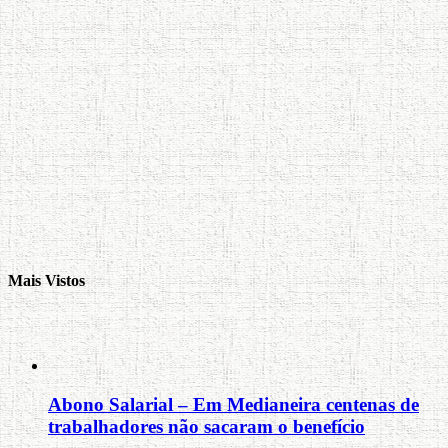
Mais Vistos
Abono Salarial – Em Medianeira centenas de
trabalhadores não sacaram o benefício