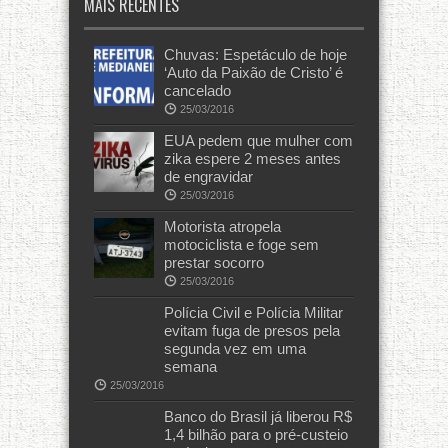
MAIS RECENTES
Chuvas: Espetáculo de hoje
‘Auto da Paixão de Cristo’ é
cancelado
25/03/2016
EUA pedem que mulher com
zika espere 2 meses antes
de engravidar
25/03/2016
Motorista atropela
motociclista e foge sem
prestar socorro
25/03/2016
Polícia Civil e Polícia Militar
evitam fuga de presos pela
segunda vez em uma
semana
25/03/2016
Banco do Brasil já liberou R$
1,4 bilhão para o pré-custeio