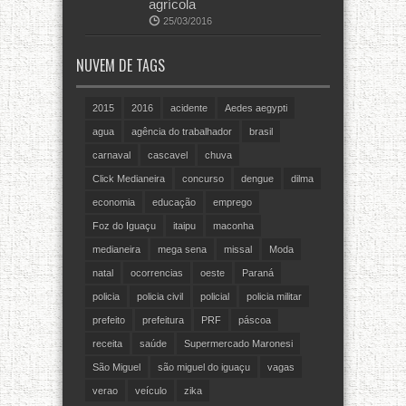
agrícola
25/03/2016
NUVEM DE TAGS
2015
2016
acidente
Aedes aegypti
agua
agência do trabalhador
brasil
carnaval
cascavel
chuva
Click Medianeira
concurso
dengue
dilma
economia
educação
emprego
Foz do Iguaçu
itaipu
maconha
medianeira
mega sena
missal
Moda
natal
ocorrencias
oeste
Paraná
policia
policia civil
policial
policia militar
prefeito
prefeitura
PRF
páscoa
receita
saúde
Supermercado Maronesi
São Miguel
são miguel do iguaçu
vagas
verao
veículo
zika