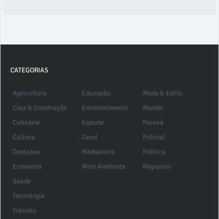
CATEGORIAS
Agricultura
Educação
Moda & Estilo
Casa & Construção
Entretenimento
Mundo
Culinária
Esporte
Paraná
Cultura
Geral
Policial
Destaque
Medianeira
Política
Economia
Meio Ambiente
Regionais
Saúde
Tecnologia
Trânsito