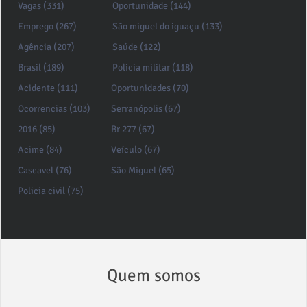
Vagas (331)
Oportunidade (144)
Emprego (267)
São miguel do iguaçu (133)
Agência (207)
Saúde (122)
Brasil (189)
Policia militar (118)
Acidente (111)
Oportunidades (70)
Ocorrencias (103)
Serranópolis (67)
2016 (85)
Br 277 (67)
Acime (84)
Veículo (67)
Cascavel (76)
São Miguel (65)
Policia civil (75)
Quem somos