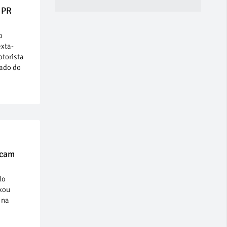
 PR
o
exta-
otorista
tado do
icam
lo
ixou
 na