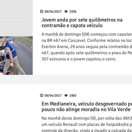
09/04/2017
3356
Jovem anda por sete quilômetros na
contramão e capota veículo
A manhã de domingo (09) começou com capota
na BR 467 em Cascavel. Conforme relatos no loc
Everton Arena, 29 anos seguia pela contramão 
467, quando após sete quilômetros o pneu do P
307 estourou e o jovem capotou o carro.
09/04/2017
1983
Em Medianeira, veículo desgovernado p
pouco não atinge moradia no Vila Verde
Na manhã deste domingo (9), por volta das 06h
um veículo Renault com placas de Itaipulândia 
controle da direção, vindo a invadir a calçada da