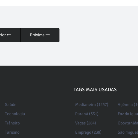
rior
Próxima
TAGS MAIS USADAS
Saúde
Medianeira (1257)
Agência (1
Tecnologia
Paraná (331)
Foz do Igu
Trânsito
Vagas (284)
Oportunida
Turismo
Emprego (239)
São miguel