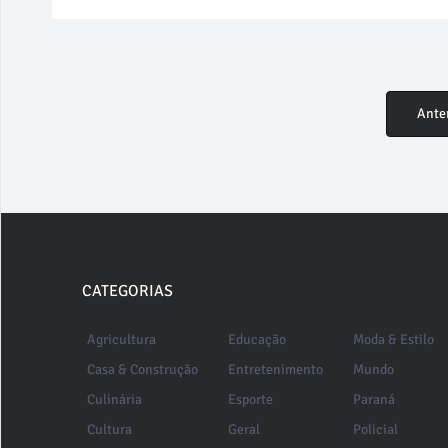
Ante
CATEGORIAS
Agricultura
Educação
Moda & Estilo
Casa & Construção
Entretenimento
Mundo
Culinária
Esporte
Paraná
Cultura
Geral
Policial