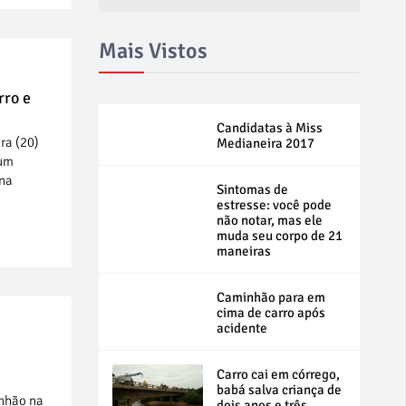
Mais Vistos
rro e
Candidatas à Miss
ra (20)
Medianeira 2017
 um
 na
Sintomas de
estresse: você pode
não notar, mas ele
muda seu corpo de 21
maneiras
Caminhão para em
cima de carro após
acidente
Carro cai em córrego,
babá salva criança de
nhão na
dois anos e três