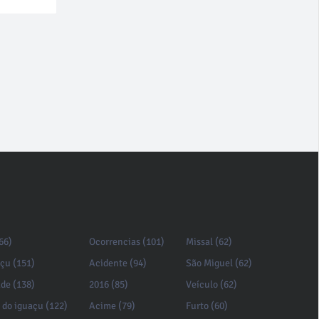
66)
Ocorrencias (101)
Missal (62)
açu (151)
Acidente (94)
São Miguel (62)
de (138)
2016 (85)
Veículo (62)
 do iguaçu (122)
Acime (79)
Furto (60)