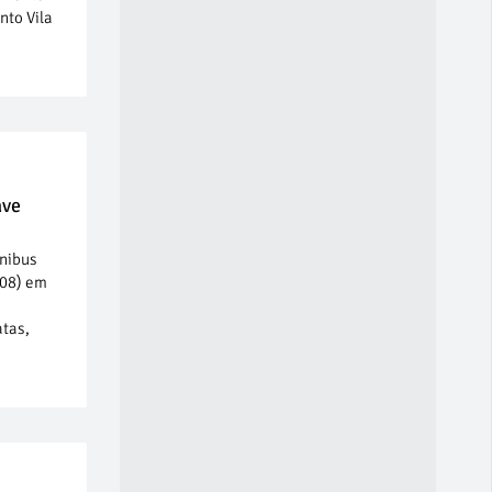
nto Vila
ave
ônibus
(08) em
atas,