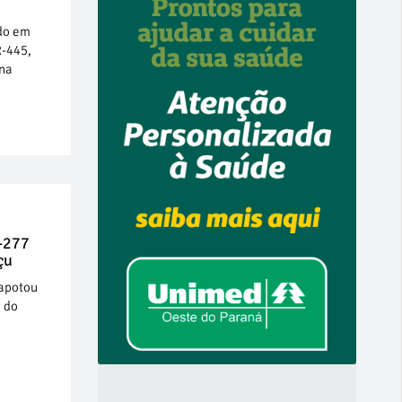
do em
R-445,
 na
R-277
çu
capotou
a do