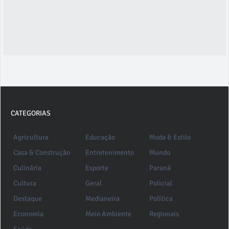
CATEGORIAS
Agricultura
Educação
Moda & Estilo
Casa & Construção
Entretenimento
Mundo
Culinária
Esporte
Paraná
Cultura
Geral
Policial
Destaque
Medianeira
Política
Economia
Meio Ambiente
Regionais