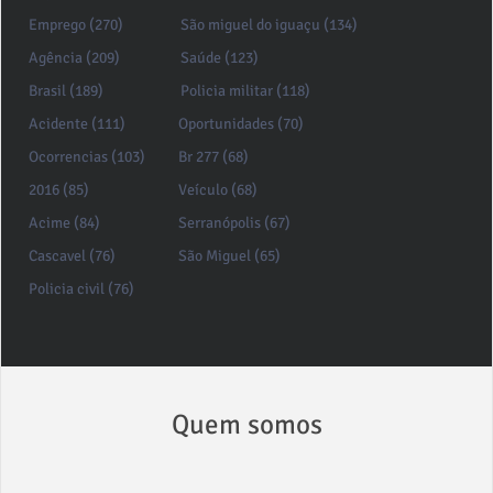
Emprego (270)
São miguel do iguaçu (134)
Agência (209)
Saúde (123)
Brasil (189)
Policia militar (118)
Acidente (111)
Oportunidades (70)
Ocorrencias (103)
Br 277 (68)
2016 (85)
Veículo (68)
Acime (84)
Serranópolis (67)
Cascavel (76)
São Miguel (65)
Policia civil (76)
Quem somos