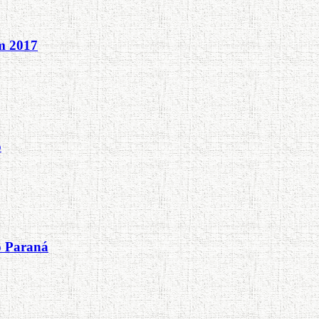
em 2017
o
o Paraná