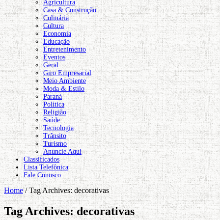
Agricultura
Casa & Construção
Culinária
Cultura
Economia
Educação
Entretenimento
Eventos
Geral
Giro Empresarial
Meio Ambiente
Moda & Estilo
Paraná
Política
Religião
Saúde
Tecnologia
Trânsito
Turismo
Anuncie Aqui
Classificados
Lista Telefônica
Fale Conosco
Home
/
Tag Archives: decorativas
Tag Archives:
decorativas