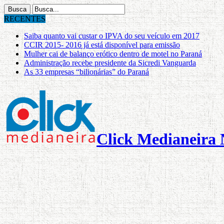
RECENTES
Saiba quanto vai custar o IPVA do seu veículo em 2017
CCIR 2015- 2016 já está disponível para emissão
Mulher cai de balanço erótico dentro de motel no Paraná
Administração recebe presidente da Sicredi Vanguarda
As 33 empresas “bilionárias” do Paraná
Click Medianeira N