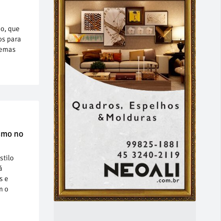
ho, que
os para
stemas
smo no
stilo
á
s e
m o