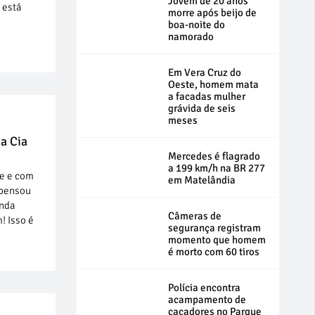
Jovem de 20 anos
 está
morre após beijo de
boa-noite do
namorado
Em Vera Cruz do
Oeste, homem mata
a facadas mulher
grávida de seis
meses
a Cia
Mercedes é flagrado
a 199 km/h na BR 277
te e com
em Matelândia
 pensou
inda
Câmeras de
! Isso é
segurança registram
momento que homem
é morto com 60 tiros
Polícia encontra
acampamento de
caçadores no Parque