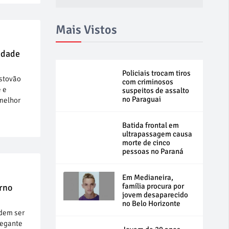
Mais Vistos
idade
Policiais trocam tiros
istovão
com criminosos
e e
suspeitos de assalto
no Paraguai
melhor
Batida frontal em
ultrapassagem causa
morte de cinco
pessoas no Paraná
Em Medianeira,
família procura por
erno
jovem desaparecido
no Belo Horizonte
odem ser
hegante