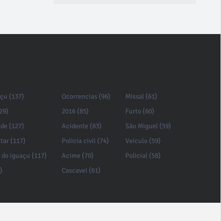
açu (137)
Ocorrencias (96)
Missal (61)
29)
2016 (85)
Furto (60)
de (127)
Acidente (83)
São Miguel (59)
itar (117)
Policia civil (74)
Veículo (59)
 do iguaçu (117)
Acime (70)
Policial (58)
)
Cascavel (61)