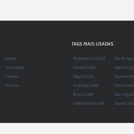
TAGS MAIS USADAS
Saúde
Medianeira (1121)
Foz do Igu
Tecnologia
Paraná (290)
Agência (1
Trânsito
Vagas (243)
Oportunida
Turismo
Emprego (194)
Policia mil
Brasil (168)
São miguel
Trabalhador (140)
Saúde (101