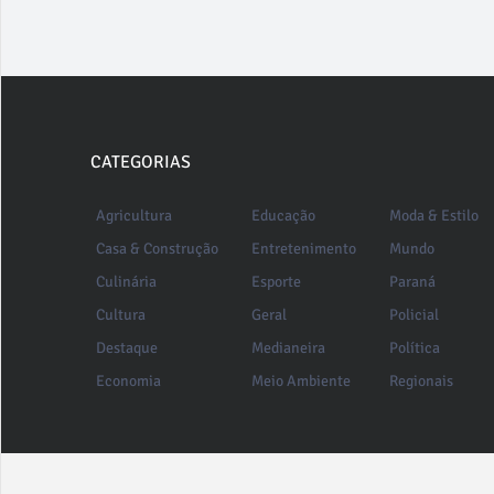
CATEGORIAS
Agricultura
Educação
Moda & Estilo
Casa & Construção
Entretenimento
Mundo
Culinária
Esporte
Paraná
Cultura
Geral
Policial
Destaque
Medianeira
Política
Economia
Meio Ambiente
Regionais