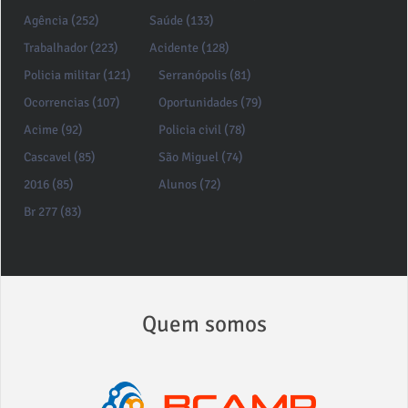
Agência (252)
Saúde (133)
Trabalhador (223)
Acidente (128)
Policia militar (121)
Serranópolis (81)
Ocorrencias (107)
Oportunidades (79)
Acime (92)
Policia civil (78)
Cascavel (85)
São Miguel (74)
2016 (85)
Alunos (72)
Br 277 (83)
Quem somos