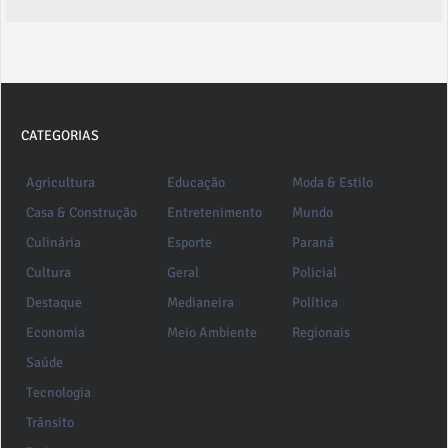
CATEGORIAS
Agricultura
Educação
Moda & Estilo
Casa & Construção
Entretenimento
Mundo
Culinária
Esporte
Paraná
Cultura
Geral
Policial
Destaque
Medianeira
Política
Economia
Meio Ambiente
Regionais
Saúde
Tecnologia
Trânsito