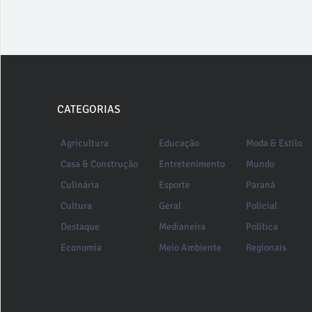
CATEGORIAS
Agricultura
Educação
Moda & Estilo
Casa & Construção
Entretenimento
Mundo
Culinária
Esporte
Paraná
Cultura
Geral
Policial
Destaque
Medianeira
Política
Economia
Meio Ambiente
Regionais