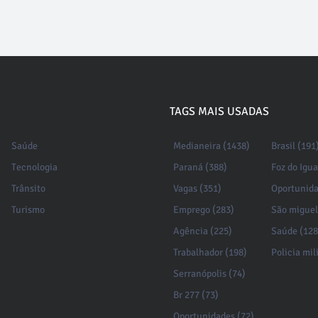
TAGS MAIS USADAS
Saúde
Medianeira (1438)
Brasil (191
Tecnologia
Paraná (388)
Foz do Igu
Trânsito
Vagas (351)
Oportunida
Turismo
Emprego (283)
São miguel
Agência (225)
Saúde (128
Trabalhador (198)
Policia mil
Serranópolis (74)
Br 277 (73)
Oportunidades (72)