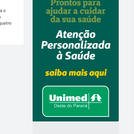
a o
a
quatro