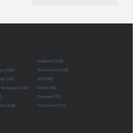
)
Acidente (118)
açu (166)
Ocorrencias (103)
de (148)
2016 (85)
 do iguaçu (138)
Acime (84)
)
Cascavel (79)
itar (118)
Policia civil (77)