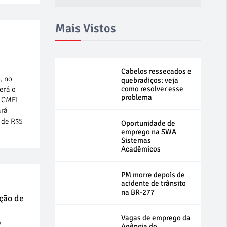
Mais Vistos
Cabelos ressecados e
, no
quebradiços: veja
como resolver esse
erá o
problema
o CMEI
ará
r de R$5
Oportunidade de
emprego na SWA
Sistemas
Acadêmicos
PM morre depois de
acidente de trânsito
na BR-277
nção de
Vagas de emprego da
e
Agência do