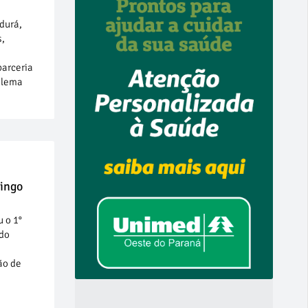
durá,
s,
parceria
o lema
Bingo
u o 1°
 do
e
ão de