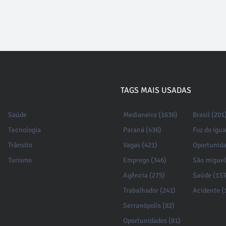
TAGS MAIS USADAS
Saúde
Medianeira (1636)
Brasil (201
Tecnologia
Paraná (436)
Foz do Igu
Trânsito
Vagas (421)
Oportunida
Turismo
Emprego (346)
São miguel
Agência (275)
Saúde (133
Trabalhador (241)
Acidente (
Serranópolis (82)
Oportunidades (81)