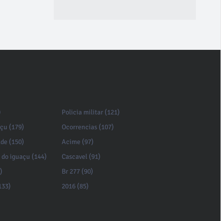
)
Policia militar (121)
açu (179)
Ocorrencias (107)
de (150)
Acime (97)
 do iguaçu (144)
Cascavel (91)
)
Br 277 (90)
133)
2016 (85)