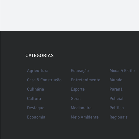
CATEGORIAS
Agricultura
Educação
Moda & Estilo
Casa & Construção
Entretenimento
Mundo
Culinária
Esporte
Paraná
Cultura
Geral
Policial
Destaque
Medianeira
Política
Economia
Meio Ambiente
Regionais