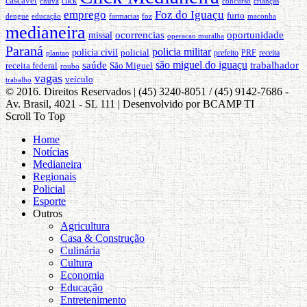
cascavel
click
concurso
crianças
chuva
emprego
Foz do Iguaçu
furto
dengue
educação
foz
maconha
farmacias
medianeira
ocorrencias
oportunidade
missal
operacao muralha
Paraná
policia militar
policia civil
policial
PRF
prefeito
receita
plantao
são miguel do iguaçu
saúde
trabalhador
receita federal
São Miguel
roubo
vagas
veículo
trabalho
© 2016. Direitos Reservados | (45) 3240-8051 / (45) 9142-7686 -
Av. Brasil, 4021 - SL 111 | Desenvolvido por BCAMP TI
Scroll To Top
Home
Notícias
Medianeira
Regionais
Policial
Esporte
Outros
Agricultura
Casa & Construção
Culinária
Cultura
Economia
Educação
Entretenimento