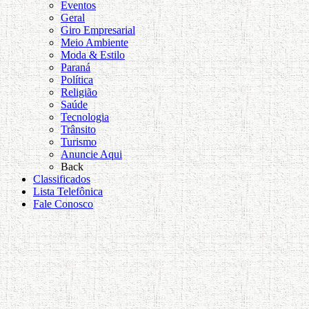
Eventos
Geral
Giro Empresarial
Meio Ambiente
Moda & Estilo
Paraná
Política
Religião
Saúde
Tecnologia
Trânsito
Turismo
Anuncie Aqui
Back
Classificados
Lista Telefônica
Fale Conosco