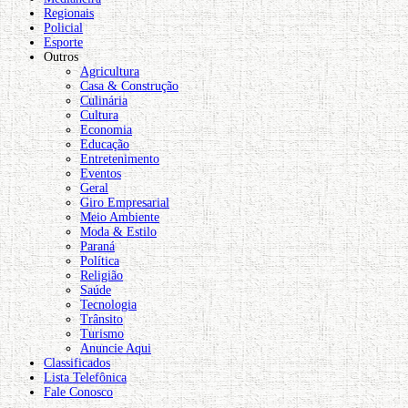
Regionais
Policial
Esporte
Outros
Agricultura
Casa & Construção
Culinária
Cultura
Economia
Educação
Entretenimento
Eventos
Geral
Giro Empresarial
Meio Ambiente
Moda & Estilo
Paraná
Política
Religião
Saúde
Tecnologia
Trânsito
Turismo
Anuncie Aqui
Classificados
Lista Telefônica
Fale Conosco