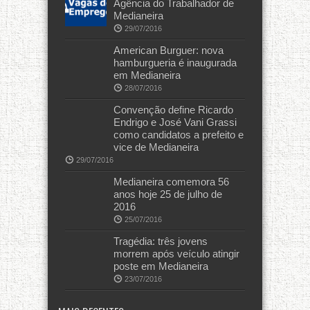
Agência do Trabalhador de
Medianeira
29/07/2016
American Burguer: nova
hamburgueria é inaugurada
em Medianeira
28/07/2016
Convenção define Ricardo
Endrigo e José Vani Grassi
como candidatos a prefeito e
vice de Medianeira
29/07/2016
Medianeira comemora 56
anos hoje 25 de julho de
2016
25/07/2016
Tragédia: três jovens
morrem após veículo atingir
poste em Medianeira
23/07/2016