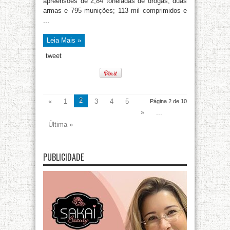
apreensões de 2,84 toneladas de drogas; duas
armas e 795 munições; 113 mil comprimidos e
...
Leia Mais »
tweet
2
«
1
3
4
5
Página 2 de 10
»
...
Última »
PUBLICIDADE