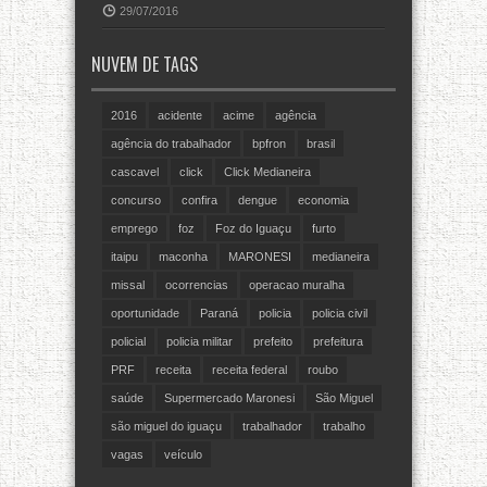
29/07/2016
NUVEM DE TAGS
2016
acidente
acime
agência
agência do trabalhador
bpfron
brasil
cascavel
click
Click Medianeira
concurso
confira
dengue
economia
emprego
foz
Foz do Iguaçu
furto
itaipu
maconha
MARONESI
medianeira
missal
ocorrencias
operacao muralha
oportunidade
Paraná
policia
policia civil
policial
policia militar
prefeito
prefeitura
PRF
receita
receita federal
roubo
saúde
Supermercado Maronesi
São Miguel
são miguel do iguaçu
trabalhador
trabalho
vagas
veículo