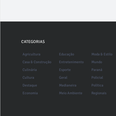
CATEGORIAS
Agricultura
Educação
Moda & Estilo
Casa & Construção
Entretenimento
Mundo
Culinária
Esporte
Paraná
Cultura
Geral
Policial
Destaque
Medianeira
Política
Economia
Meio Ambiente
Regionais