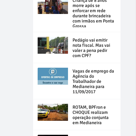
Criança de 8 anos
morre após se
enforcar em rede
durante brincadeira
com irmãos em Ponta
Grossa
Pedágio vai emitir
nota fiscal. Mas vai
valer a pena pedir
com CPF?
Vagas de emprego da
Agência do
Trabalhador de
Medianeira para
11/09/2017
ROTAM, BPFron e
CHOQUE realizam
operação conjunta
em Medianeira