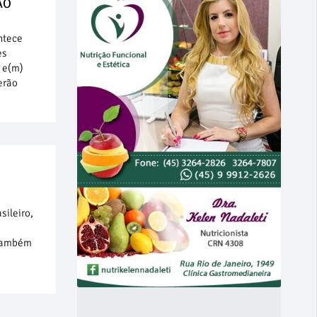
ÃO
ntece
es
a e(m)
erão
sileiro,
 também