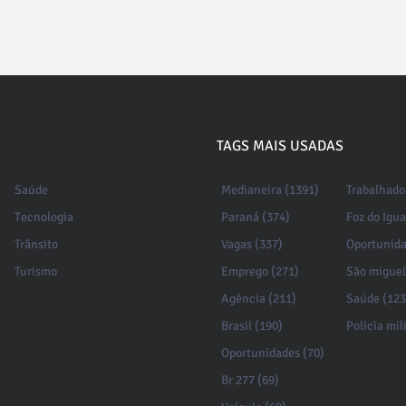
TAGS MAIS USADAS
Saúde
Medianeira (1391)
Trabalhado
Tecnologia
Paraná (374)
Foz do Igu
Trânsito
Vagas (337)
Oportunida
Turismo
Emprego (271)
São miguel
Agência (211)
Saúde (123
Brasil (190)
Policia mil
Oportunidades (70)
Br 277 (69)