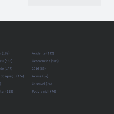
r (189)
Acidente (112)
açu (165)
Ocorrencias (103)
de (147)
2016 (85)
 do iguaçu (134)
Acime (84)
)
Cascavel (76)
itar (118)
Policia civil (76)